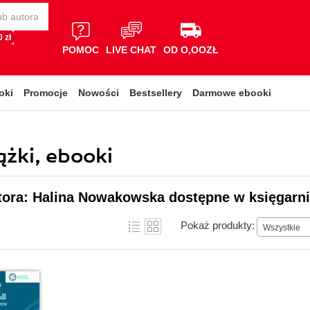
 zł
POMOC
LIVE CHAT
OD O,OOZŁ
oki
Promocje
Nowości
Bestsellery
Darmowe ebooki
żki, ebooki
tora: Halina Nowakowska dostępne w księgarni
Pokaż produkty:
Wszystkie