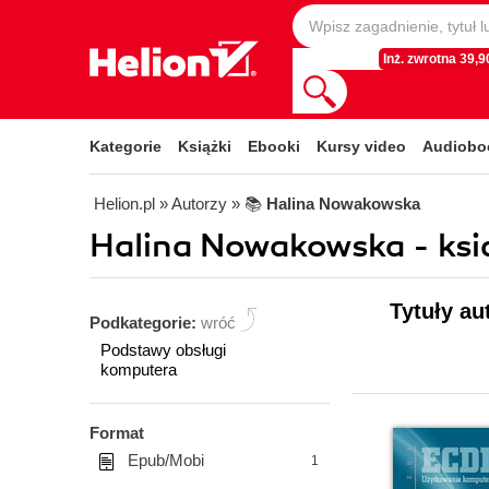
Inż. zwrotna 39,90
Kategorie
Książki
Ebooki
Kursy video
Audiobo
Helion.pl
» Autorzy
» 📚
Halina Nowakowska
Halina Nowakowska - ksią
Tytuły au
Podkategorie:
wróć
Podstawy obsługi
komputera
Format
Epub/Mobi
1