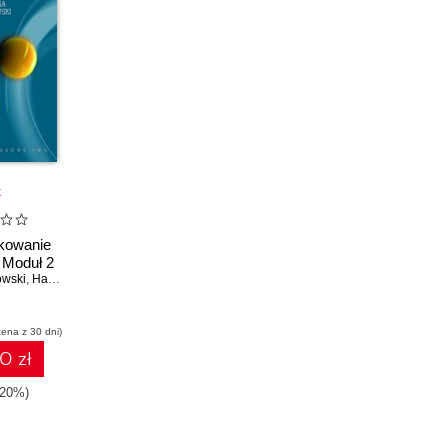
k
kowanie
 Moduł 2
owski
,
Halina Nowakowska
cena z 30 dni)
0 zł
-20%)