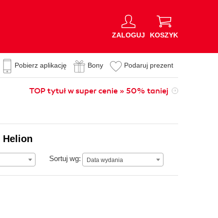
ZALOGUJ
KOSZYK
Pobierz aplikację
Bony
Podaruj prezent
TOP tytuł w super cenie » 50% taniej
 Helion
Data wydania
Sortuj wg:
Data wydania