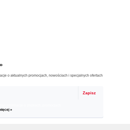
»
macje o aktualnych promocjach, nowościach i specjalnych ofertach
Zapisz
il informacje o zniżkach, promocjach
więcej »