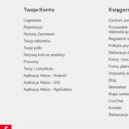
Twoje Konto
Księgar
Logowanie
Centrum po
Rejestracja
Przewodnik 
słabowidząc
Historia Zamówień
Regulamin s
Twoja biblioteka
Polityka pr
Twoje półki
Deklaracja 
Aktywuj kod na produkty
Formy i kos
Prezenty
Formy płatn
Testy i certyfikaty
Usprawnij 
Aplikacja Helion - Android
Blog
Aplikacja Helion - iOS
Newsletter
Aplikacja Helion - AppGallery
Mapa serwi
LiveChat
Kontakt
Reklamacje 