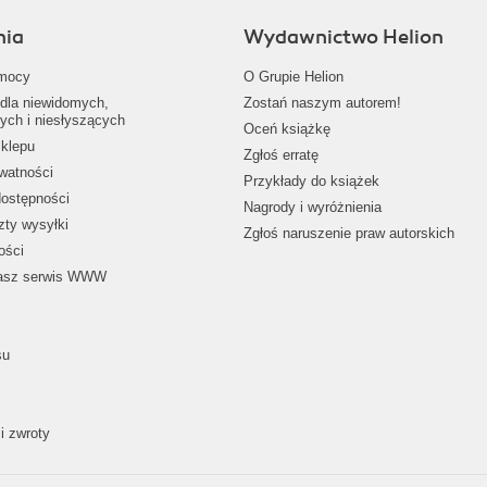
nia
Wydawnictwo Helion
mocy
O Grupie Helion
dla niewidomych,
Zostań naszym autorem!
ych i niesłyszących
Oceń książkę
klepu
Zgłoś erratę
ywatności
Przykłady do książek
dostępności
Nagrody i wyróżnienia
zty wysyłki
Zgłoś naruszenie praw autorskich
ości
nasz serwis WWW
su
i zwroty