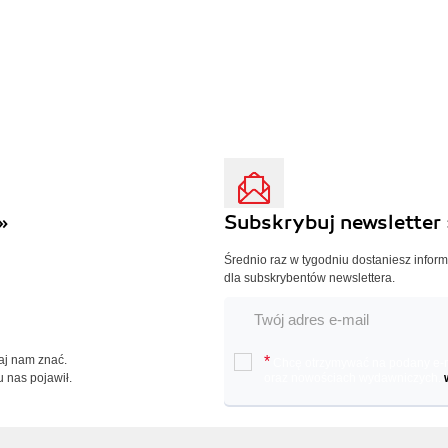
»
Subskrybuj newsletter 
Średnio raz w tygodniu dostaniesz infor
dla subskrybentów newslettera.
Daj nam znać.
*
Chcę otrzymywać na podany e-ma
u nas pojawił.
oraz nowościach wydawniczych.