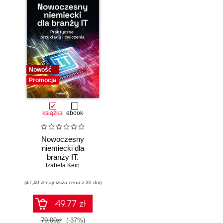
Nowość
Promocja
książka
ebook
Nowoczesny
niemiecki dla
branży IT.
Praktyczne
Izabela Kein
przykłady i
(47,40 zł najniższa cena z 30 dni)
ćwiczenia
49.77 zł
79.00zł
(-37%)