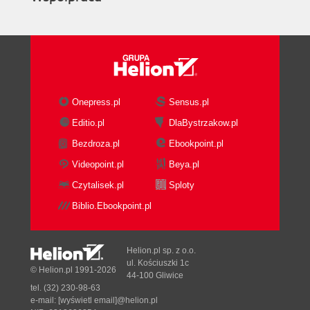
Onepress.pl
Sensus.pl
Editio.pl
DlaBystrzakow.pl
Bezdroza.pl
Ebookpoint.pl
Videopoint.pl
Beya.pl
Czytalisek.pl
Sploty
Biblio.Ebookpoint.pl
Helion.pl sp. z o.o.
ul. Kościuszki 1c
© Helion.pl 1991-2026
44-100 Gliwice
tel. (32) 230-98-63
e-mail:
[wyświetl email]@helion.pl