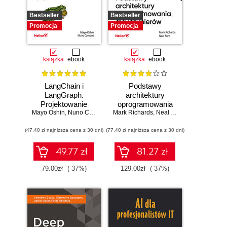
Bestseller
Bestseller
Promocja
Promocja
książka
ebook
książka
ebook
LangChain i
Podstawy
LangGraph.
architektury
Projektowanie
oprogramowania
Mayo Oshin
aplikacji opartych
,
Nuno Campos
Mark Richards
dla inżynierów.
,
Neal Ford
na dużych
Wydanie II
(47,40 zł najniższa cena z 30 dni)
modelach
(77,40 zł najniższa cena z 30 dni)
językowych w
praktyce
49.77 zł
81.27 zł
79.00zł
(-37%)
129.00zł
(-37%)