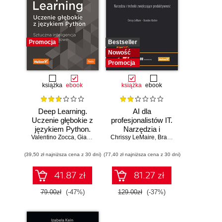
Promocja
Bestseller
Nowość
Promocja
książka
ebook
książka
ebook
Deep Learning.
AI dla
Uczenie głębokie z
profesjonalistów IT.
językiem Python.
Narzędzia i
Valentino Zocca
Sztuczna
,
Gianmario Spacagna
Chrissy LeMaire
techniki
,
Daniel Slater
,
Brandon Abshire
,
Peter Roelants
inteligencja i sieci
zwiększające
(39,50 zł najniższa cena z 30 dni)
neuronowe
(77,40 zł najniższa cena z 30 dni)
produktywność
41.87 zł
81.27 zł
79.00zł
(-47%)
129.00zł
(-37%)