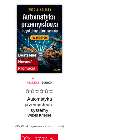
Bestseller
Nowość
Promocja
książka
ebook
Automatyka
przemysłowa i
systemy
sterowania w
Witold Krieser
pigułce
(35,94 zł najniższa cena z 30 dni)
37.74 zł