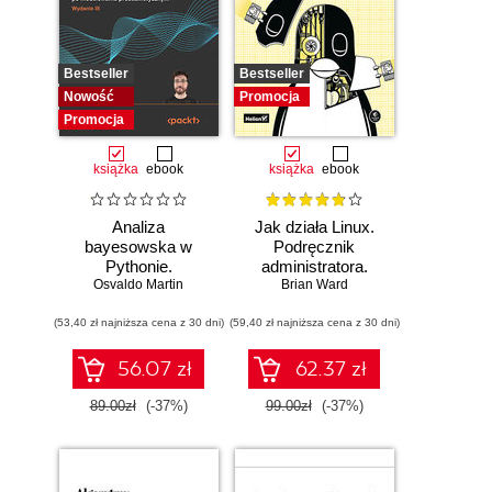
Bestseller
Bestseller
Nowość
Promocja
Promocja
książka
ebook
książka
ebook
Analiza
Jak działa Linux.
bayesowska w
Podręcznik
Pythonie.
administratora.
Osvaldo Martin
Praktyczny
Wydanie III
Brian Ward
przewodnik po
(53,40 zł najniższa cena z 30 dni)
modelowaniu
(59,40 zł najniższa cena z 30 dni)
probabilistycznym.
Wydanie III
56.07 zł
62.37 zł
89.00zł
(-37%)
99.00zł
(-37%)