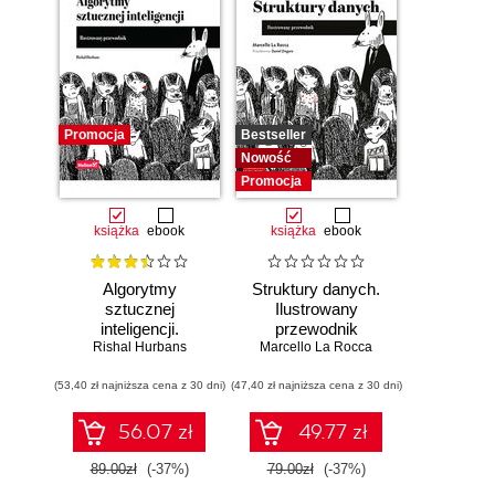
Promocja
Bestseller
Nowość
Promocja
książka
ebook
książka
ebook
Algorytmy
Struktury danych.
sztucznej
Ilustrowany
inteligencji.
przewodnik
Rishal Hurbans
Ilustrowany
Marcello La Rocca
przewodnik
(53,40 zł najniższa cena z 30 dni)
(47,40 zł najniższa cena z 30 dni)
56.07 zł
49.77 zł
89.00zł
(-37%)
79.00zł
(-37%)