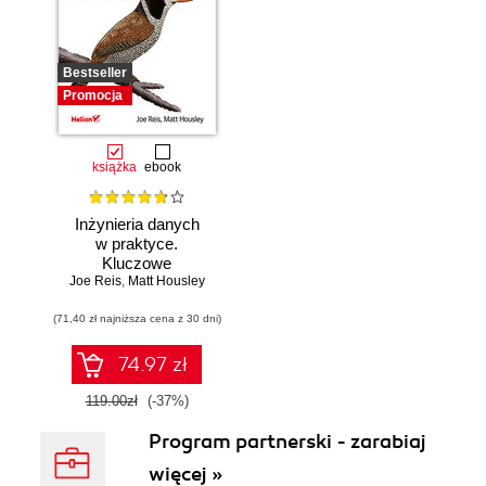
Bestseller
Promocja
książka
ebook
Inżynieria danych
w praktyce.
Kluczowe
Joe Reis
koncepcje i
,
Matt Housley
najlepsze
(71,40 zł najniższa cena z 30 dni)
technologie
74.97 zł
119.00zł
(-37%)
Program partnerski - zarabiaj
więcej »