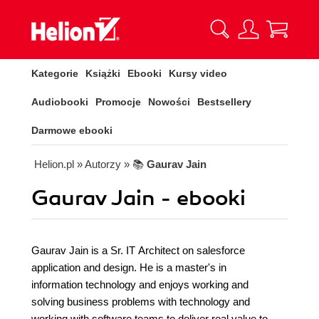
Kategorie
Książki
Ebooki
Kursy video
Audiobooki
Promocje
Nowości
Bestsellery
Darmowe ebooki
Helion.pl
» Autorzy
» 📚
Gaurav Jain
Gaurav Jain - ebooki
Gaurav Jain is a Sr. IT Architect on salesforce
application and design. He is a master's in
information technology and enjoys working and
solving business problems with technology and
working with software teams to deliver real value to