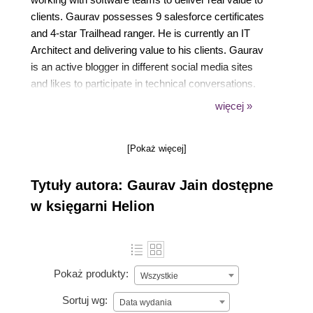
clients. Gaurav possesses 9 salesforce certificates
and 4-star Trailhead ranger. He is currently an IT
Architect and delivering value to his clients. Gaurav
is an active blogger in different social media sites
and likes to participate in technical conversations.
Originally from a small village (Barauli Rao) in
więcej »
Northern India. Gaurav currently resides in the
Netherlands with his wife and two children.
[Pokaż więcej]
Tytuły autora: Gaurav Jain dostępne
w księgarni Helion
Pokaż produkty:
Wszystkie
Sortuj wg:
Data wydania