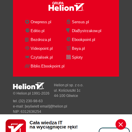
Onepress.pl
Sensus.pl
Editio.pl
DlaBystrzakow.pl
Bezdroza.pl
Ebookpoint.pl
Videopoint.pl
Beya.pl
Czytalisek.pl
Sploty
Biblio.Ebookpoint.pl
Helion.pl sp. z o.o.
ul. Kościuszki 1c
© Helion.pl 1991-2026
44-100 Gliwice
tel. (32) 230-98-63
e-mail:
[wyświetl email]@helion.pl
NIP: 6312636254
Regon: 241989027
Designed with ♥ by
Tonik.pl