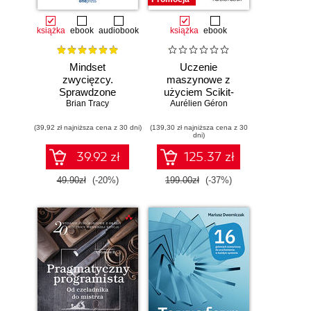
książka
ebook
audiobook
książka
ebook
Mindset
Uczenie
zwycięzcy.
maszynowe z
Sprawdzone
użyciem Scikit-
strategie na drodze
Brian Tracy
Learn i PyTorch.
Aurélien Géron
do sukcesu
Koncepcje,
(39,92 zł najniższa cena z 30 dni)
(139,30 zł najniższa cena z 30
narzędzia i techniki
dni)
umożliwiające
konstruowanie
39.92 zł
125.37 zł
inteligentnych
systemów
49.90zł
(-20%)
199.00zł
(-37%)