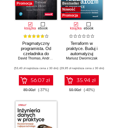
Promocja
Bestseller
Nowość
Promocja
książka
ebook
książka
ebook
Pragmatyczny
Terraform w
programista. Od
praktyce. Buduj i
czeladnika do
automatyzuj
mistrza. Wydanie II
David Thomas
,
Andrew Hunt
Mariusz Dworniczak
infrastrukturę
chmurową oraz
(53,40 zł najniższa cena z 30 dni)
(29,95 zł najniższa cena z 30 dni)
zarządzaj nią z
wykorzystaniem
Dockera
56.07 zł
35.94 zł
89.00zł
(-37%)
59.90zł
(-40%)