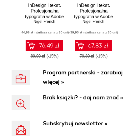
InDesign i tekst.
InDesign i tekst.
Profesjonalna
Profesjonalna
typografia w Adobe
typografia w Adobe
InDesign, wyd. 4
Nigel French
InDesign, wyd. 3
Nigel French
(44,99 zł najniższa cena z 30 dni)
(39,90 zł najniższa cena z 30 dni)
76.49 zł
67.83 zł
89.99 zł
(-15%)
79.80 zł
(-15%)
Program partnerski - zarabiaj
więcej »
Brak książki? - daj nam znać »
Subskrybuj newsletter »