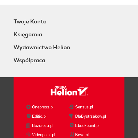
Twoje Konto
Księgarnia
Wydawnictwo Helion
Współpraca
Onepress.pl
Sensus.pl
Editio.pl
DlaBystrzakow.pl
Bezdroza.pl
Ebookpoint.pl
Videopoint.pl
Beya.pl