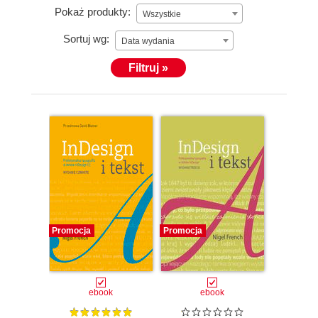
Pokaż produkty:
Wszystkie
Sortuj wg:
Data wydania
Filtruj »
Promocja
Promocja
ebook
ebook