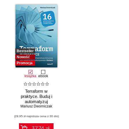
Bestseller
Nowość
Promocja
książka
ebook
Terraform w
praktyce. Buduj i
automatyzuj
Mariusz Dworniczak
infrastrukturę
chmurową oraz
(29,95 zł najniższa cena z 30 dni)
zarządzaj nią z
wykorzystaniem
Dockera
37.74 zł