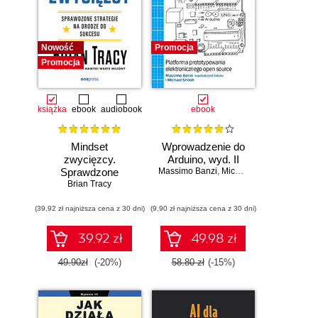
Nowość
Promocja
Promocja
książka
ebook
audiobook
ebook
Mindset
Wprowadzenie do
zwycięzcy.
Arduino, wyd. II
Sprawdzone
Massimo Banzi
,
Michael Shiloh
strategie na drodze
Brian Tracy
do sukcesu
(39,92 zł najniższa cena z 30 dni)
(9,90 zł najniższa cena z 30 dni)
39.92 zł
49.98 zł
49.90zł
(-20%)
58.80 zł
(-15%)