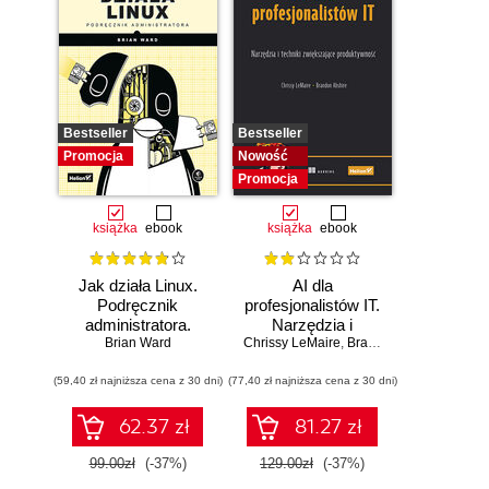
Bestseller
Bestseller
Promocja
Nowość
Promocja
książka
ebook
książka
ebook
Jak działa Linux.
AI dla
Podręcznik
profesjonalistów IT.
administratora.
Narzędzia i
Wydanie III
Brian Ward
Chrissy LeMaire
techniki
,
Brandon Abshire
zwiększające
(59,40 zł najniższa cena z 30 dni)
(77,40 zł najniższa cena z 30 dni)
produktywność
62.37 zł
81.27 zł
99.00zł
(-37%)
129.00zł
(-37%)