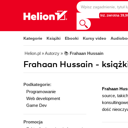
Inż. zwrotna 39,90
Kategorie
Książki
Ebooki
Kursy video
Audiobo
Helion.pl
» Autorzy
» 📚
Frahaan Hussain
Frahaan Hussain - książki
Podkategorie:
Frahaan Hus
Programowanie
source, takic
Web development
konsultingowe
Game Dev
dość nieoczyw
Promocja