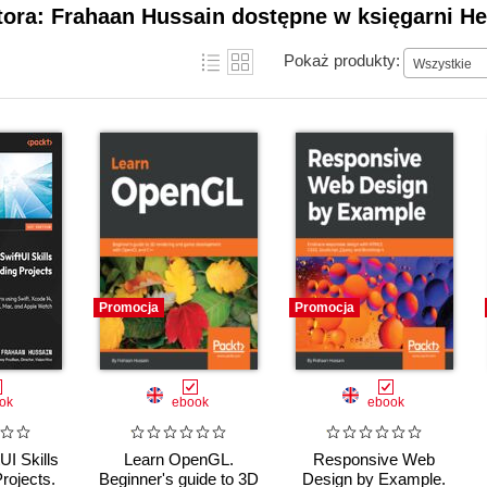
tora: Frahaan Hussain dostępne w księgarni He
Pokaż produkty:
Wszystkie
Promocja
Promocja
ok
ebook
ebook
UI Skills
Learn OpenGL.
Responsive Web
rojects.
Beginner's guide to 3D
Design by Example.