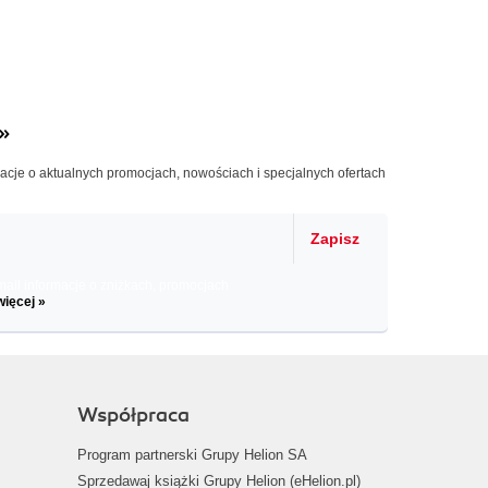
»
macje o aktualnych promocjach, nowościach i specjalnych ofertach
Zapisz
il informacje o zniżkach, promocjach
więcej »
Współpraca
Program partnerski Grupy Helion SA
Sprzedawaj książki Grupy Helion (eHelion.pl)