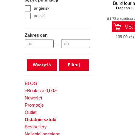
Build four
angielski
applications us
Frahaan Hu
Xcode 14, an
polski
(81,75 zł najniższa 
for iPhone, i
and Apple
98.1
Zakres cen
109.00 zł
–
Wyczyść
BLOG
eBooki za 0,00zł
Nowości
Promocje
Outlet
Ostatnie sztuki
Bestsellery
Najlepiej oceniane