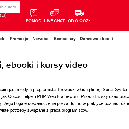
 zł
POMOC
LIVE CHAT
OD O,OOZŁ
oki
Promocje
Nowości
Bestsellery
Darmowe ebooki
, ebooki i kursy video
sain
jest młodym programistą. Prowadzi własną firmę, Sonar System
h jak Cocos Helper i PHP Web Framework. Przez dłuższy czas pracow
j. Jego bogate doświadczenie pozwoliło mu w praktyce poznać różn
iste potrzeby związane z pracą programistów.