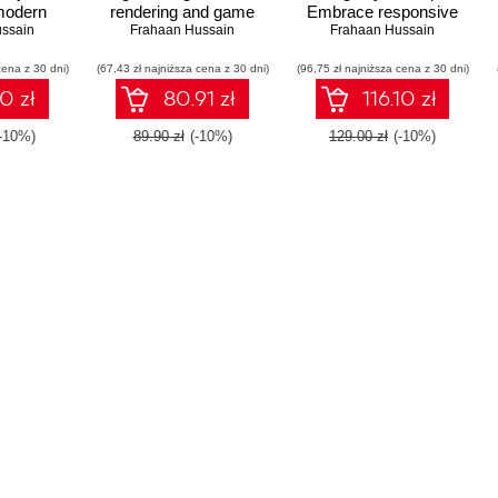
 modern
rendering and game
Embrace responsive
ing Swift,
ssain
development with
Frahaan Hussain
design with HTML5,
Frahaan Hussain
d SwiftUI
OpenGL and C++
CSS3, JavaScript,
cena z 30 dni)
Pad, Mac,
(67,43 zł najniższa cena z 30 dni)
(96,75 zł najniższa cena z 30 dni)
jQuery and Bootstrap 4
 Watch
0 zł
80.91 zł
116.10 zł
(-10%)
89.90 zł
(-10%)
129.00 zł
(-10%)