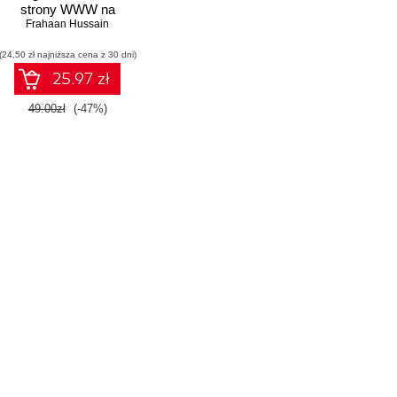
strony WWW na
Frahaan Hussain
przykładach
(24,50 zł najniższa cena z 30 dni)
25.97 zł
49.00zł
(-47%)