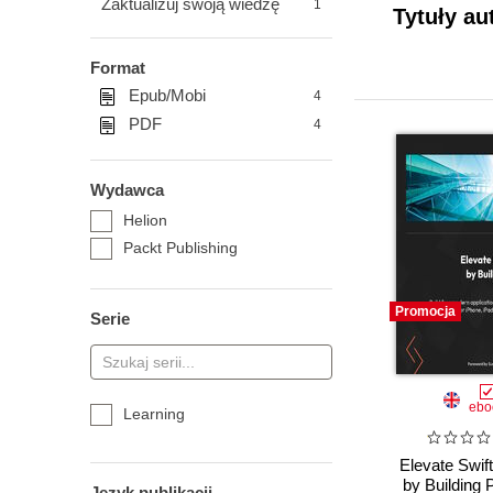
Zaktualizuj swoją wiedzę
1
Tytuły au
Format
Epub/Mobi
4
PDF
4
Wydawca
Helion
Packt Publishing
Promocja
Serie
ebo
Learning
Elevate Swift
by Building P
Język publikacji