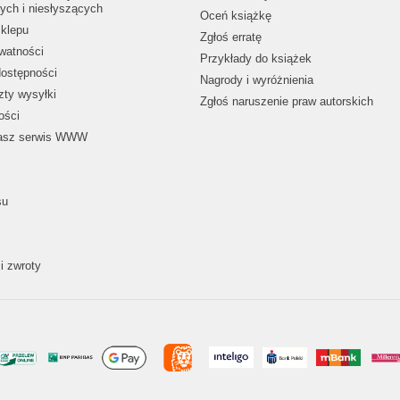
ych i niesłyszących
Oceń książkę
klepu
Zgłoś erratę
ywatności
Przykłady do książek
dostępności
Nagrody i wyróżnienia
zty wysyłki
Zgłoś naruszenie praw autorskich
ości
nasz serwis WWW
su
i zwroty