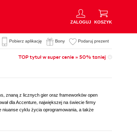
ZALOGUJ
KOSZYK
Pobierz aplikację
Bony
Podaruj prezent
TOP tytuł w super cenie » 50% taniej
s, znaną z licznych gier oraz frameworków open
ał dla Accenture, największej na świecie firmy
e niuanse cyklu życia oprogramowania, a także