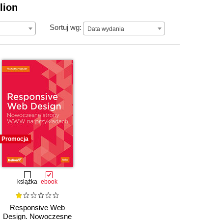
lion
Data wydania
Sortuj wg:
Data wydania
Promocja
książka
ebook
Responsive Web
Design. Nowoczesne