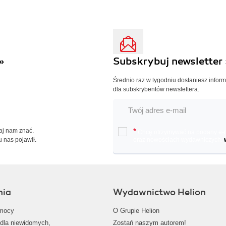
»
Subskrybuj newsletter 
Średnio raz w tygodniu dostaniesz infor
dla subskrybentów newslettera.
Daj nam znać.
*
Chcę otrzymywać na podany e-ma
u nas pojawił.
oraz nowościach wydawniczych.
nia
Wydawnictwo Helion
mocy
O Grupie Helion
dla niewidomych,
Zostań naszym autorem!