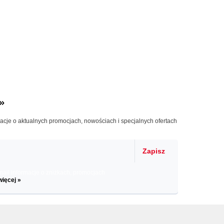
»
macje o aktualnych promocjach, nowościach i specjalnych ofertach
Zapisz
il informacje o zniżkach, promocjach
więcej »