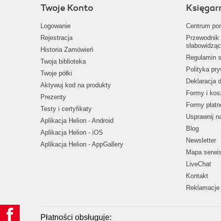
Twoje Konto
Księgar
Logowanie
Centrum po
Rejestracja
Przewodnik 
słabowidząc
Historia Zamówień
Regulamin s
Twoja biblioteka
Polityka pr
Twoje półki
Deklaracja 
Aktywuj kod na produkty
Formy i kos
Prezenty
Formy płatn
Testy i certyfikaty
Usprawnij 
Aplikacja Helion - Android
Blog
Aplikacja Helion - iOS
Newsletter
Aplikacja Helion - AppGallery
Mapa serwi
LiveChat
Kontakt
Reklamacje 
Płatności obsługuje: