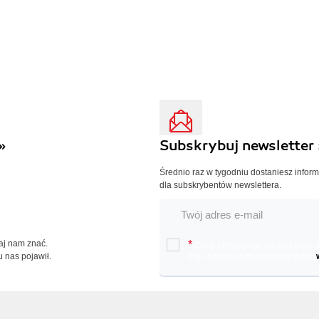
»
Subskrybuj newsletter 
Średnio raz w tygodniu dostaniesz infor
dla subskrybentów newslettera.
Daj nam znać.
*
Chcę otrzymywać na podany e-ma
u nas pojawił.
oraz nowościach wydawniczych.