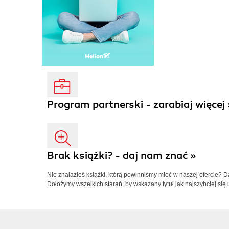
Program partnerski - zarabiaj więcej 
Brak książki? - daj nam znać »
Nie znalazłeś książki, którą powinniśmy mieć w naszej ofercie? 
Dołożymy wszelkich starań, by wskazany tytuł jak najszybciej się 