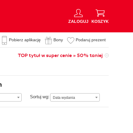
ZALOGUJ
KOSZYK
Pobierz aplikację
Bony
Podaruj prezent
TOP tytuł w super cenie » 50% taniej
n
Data wydania
Sortuj wg:
Data wydania