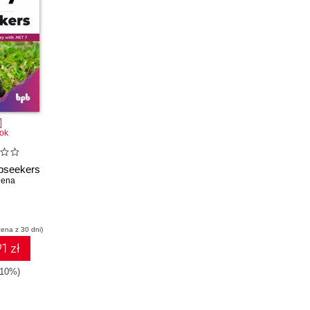
ok
obseekers
lhena
cena z 30 dni)
1 zł
-10%)