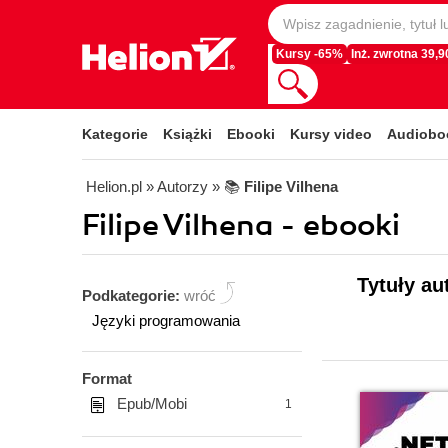
Kursy -65%
Inż. zwrotna 39,90
Kategorie
Książki
Ebooki
Kursy video
Audiobo
Helion.pl
» Autorzy
» 📚
Filipe Vilhena
Filipe Vilhena - ebooki
Tytuły au
Podkategorie:
wróć
Języki programowania
Format
Epub/Mobi
1