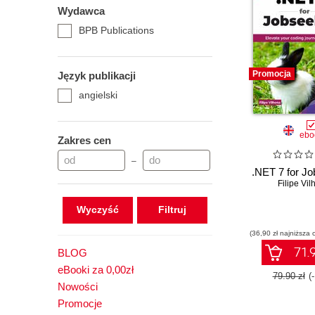
Wydawca
BPB Publications
Promocja
Język publikacji
angielski
ebo
Zakres cen
–
.NET 7 for J
Filipe Vi
Wyczyść
(36,90 zł najniższa 
71.9
BLOG
eBooki za 0,00zł
79.90 zł
(
Nowości
Promocje