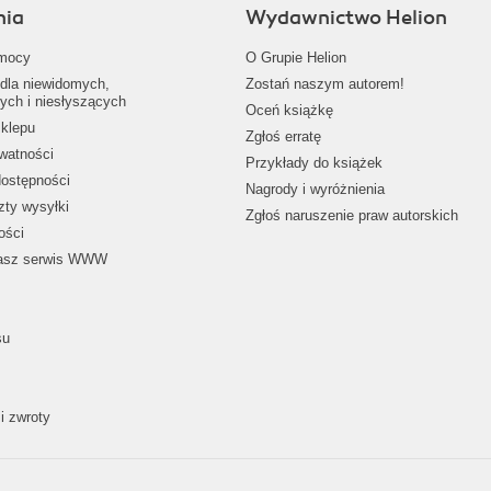
nia
Wydawnictwo Helion
mocy
O Grupie Helion
dla niewidomych,
Zostań naszym autorem!
ych i niesłyszących
Oceń książkę
klepu
Zgłoś erratę
ywatności
Przykłady do książek
dostępności
Nagrody i wyróżnienia
zty wysyłki
Zgłoś naruszenie praw autorskich
ości
nasz serwis WWW
su
i zwroty