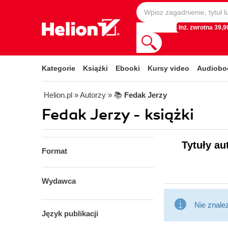
Inż. zwrotna 39,90
Kategorie
Książki
Ebooki
Kursy video
Audiobo
Helion.pl
» Autorzy
» 📚
Fedak Jerzy
Fedak Jerzy - książki
Tytuły au
Format
Wydawca
Nie znale
Język publikacji