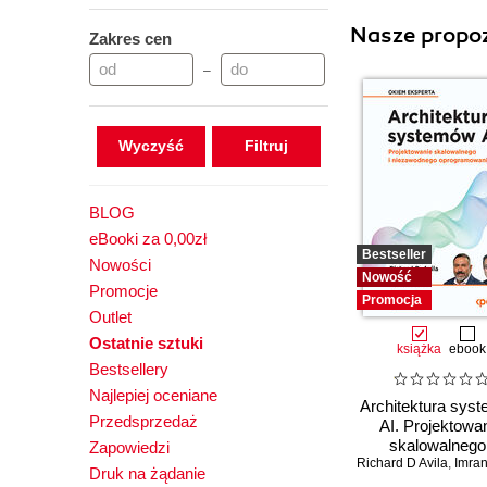
Nasze propoz
Zakres cen
–
Wyczyść
BLOG
eBooki za 0,00zł
Bestseller
Nowości
Nowość
Promocje
Promocja
Outlet
Ostatnie sztuki
książka
ebook
Bestsellery
Najlepiej oceniane
Architektura sys
Przedsprzedaż
AI. Projektowa
skalowalnego 
Zapowiedzi
Richard D Avila
niezawodneg
,
Imran 
Druk na żądanie
oprogramowan