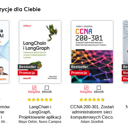
ycje dla Ciebie
Bestseller
Bestseller
Be
Promocja
Promocja
No
Pr
książka
ebook
książka
ebook
temów
LangChain i
CCNA 200-301. Zostań
N
nie
LangGraph.
administratorem sieci
i
Projektowanie aplikacji
komputerowych Cisco.
o
Ahmad
Mayo Oshin
opartych na dużych
,
Nuno Campos
Adam Józefiok
Wydanie II
ia
modelach językowych