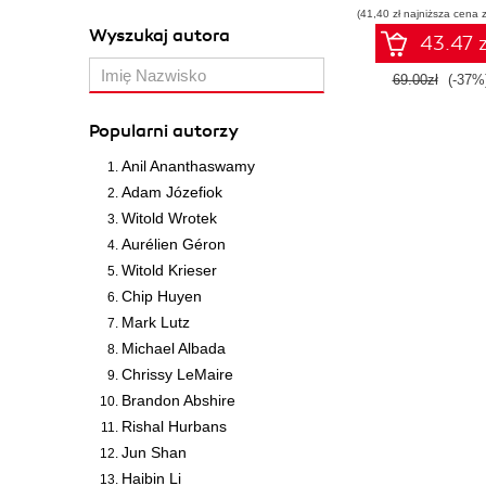
(41,40 zł najniższa cena z
Wyszukaj autora
43.47 z
69.00zł
(-37%
Popularni autorzy
Anil Ananthaswamy
Adam Józefiok
Witold Wrotek
Aurélien Géron
Witold Krieser
Chip Huyen
Mark Lutz
Michael Albada
Chrissy LeMaire
Brandon Abshire
Rishal Hurbans
Jun Shan
Haibin Li