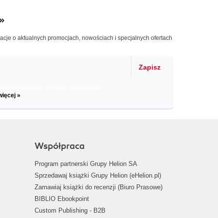
»
macje o aktualnych promocjach, nowościach i specjalnych ofertach
Zapisz
il informacje o zniżkach, promocjach
więcej »
Współpraca
Program partnerski Grupy Helion SA
Sprzedawaj książki Grupy Helion (eHelion.pl)
Zamawiaj książki do recenzji (Biuro Prasowe)
BIBLIO Ebookpoint
Custom Publishing - B2B