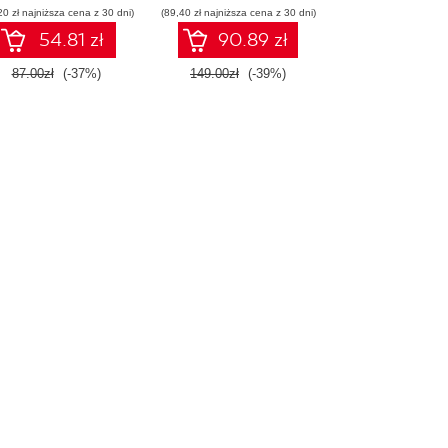
20 zł najniższa cena z 30 dni)
(89,40 zł najniższa cena z 30 dni)
54.81 zł
90.89 zł
87.00zł
(-37%)
149.00zł
(-39%)