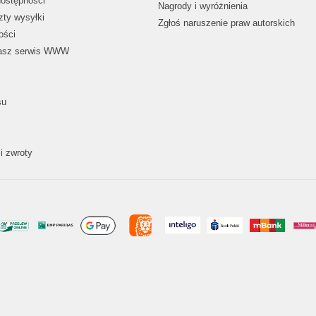
dostępności
Nagrody i wyróżnienia
zty wysyłki
Zgłoś naruszenie praw autorskich
ości
nasz serwis WWW
su
i zwroty