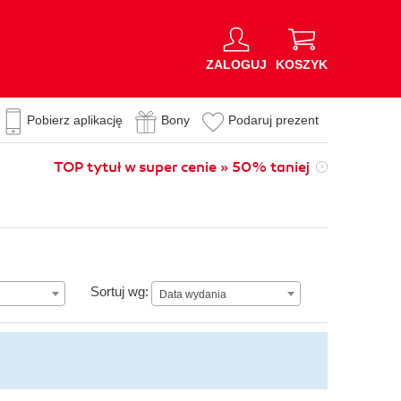
ZALOGUJ
KOSZYK
Pobierz aplikację
Bony
Podaruj prezent
TOP tytuł w super cenie » 50% taniej
Data wydania
Sortuj wg:
Data wydania