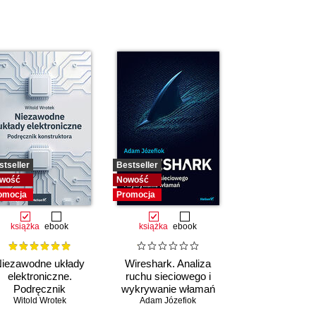
stseller
Bestseller
wość
Nowość
omocja
Promocja
książka
ebook
książka
ebook
iezawodne układy
Wireshark. Analiza
elektroniczne.
ruchu sieciowego i
Podręcznik
wykrywanie włamań
konstruktora
Witold Wrotek
Adam Józefiok