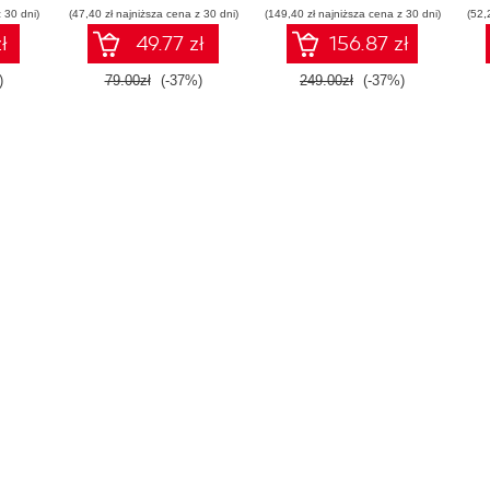
 30 dni)
(47,40 zł najniższa cena z 30 dni)
w praktyce
(149,40 zł najniższa cena z 30 dni)
(52,
ł
49.77 zł
156.87 zł
)
79.00zł
(-37%)
249.00zł
(-37%)