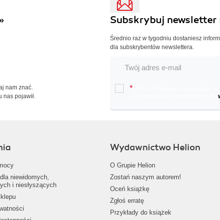
»
Subskrybuj newsletter 
Średnio raz w tygodniu dostaniesz infor
dla subskrybentów newslettera.
Daj nam znać.
*
Chcę otrzymywać na podany e-ma
u nas pojawił.
oraz nowościach wydawniczych.
nia
Wydawnictwo Helion
mocy
O Grupie Helion
dla niewidomych,
Zostań naszym autorem!
ych i niesłyszących
Oceń książkę
klepu
Zgłoś erratę
ywatności
Przykłady do książek