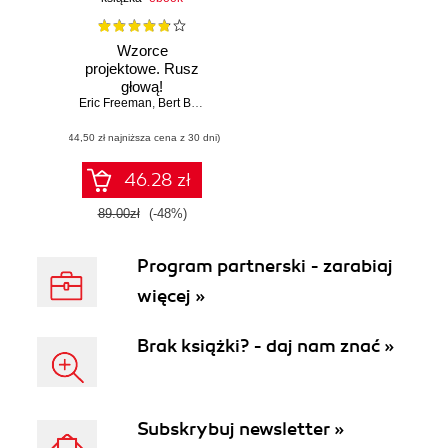
Wzorce
projektowe. Rusz
głową!
Eric Freeman
,
Bert Bates
,
Kathy Sierra
,
Elisabeth Robson
(44,50 zł najniższa cena z 30 dni)
46.28 zł
89.00zł
(-48%)
Program partnerski - zarabiaj
więcej »
Brak książki? - daj nam znać »
Subskrybuj newsletter »