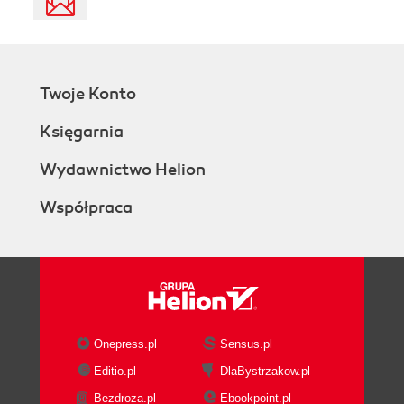
Twoje Konto
Księgarnia
Wydawnictwo Helion
Współpraca
Onepress.pl
Sensus.pl
Editio.pl
DlaBystrzakow.pl
Bezdroza.pl
Ebookpoint.pl