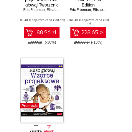
głową! Tworzenie
Edition
Eric Freeman
rozszerzalnego i
,
Elisabeth Robson
Eric Freeman
,
Elisabeth Robson
łatwego w
(83,40 zł najniższa cena z 30 dni)
utrzymaniu
(161,40 zł najniższa cena z 30
dni)
oprogramowania
obiektowego.
88.96 zł
228.65 zł
Wydanie II
139.00zł
(-36%)
269.00 zł
(-15%)
Promocja
książka
ebook