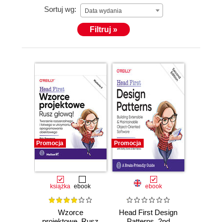
Sortuj wg:
Data wydania
Filtruj »
Promocja
Promocja
książka
ebook
ebook
Wzorce
Head First Design
projektowe. Rusz
Patterns. 2nd