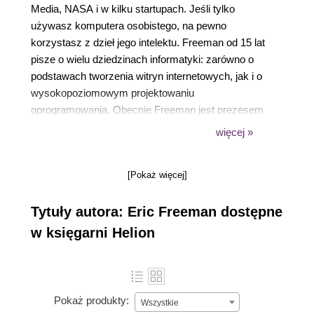
Media, NASA i w kilku startupach. Jeśli tylko
używasz komputera osobistego, na pewno
korzystasz z dzieł jego intelektu. Freeman od 15 lat
pisze o wielu dziedzinach informatyki: zarówno o
podstawach tworzenia witryn internetowych, jak i o
wysokopoziomowym projektowaniu
oprogramowania. Obecnie Freeman jest prezesem
spółki WickedlySmart. Wraz ze swoimi ukochanymi
więcej »
kobietami: żoną i córką mieszka w Austin.
[Pokaż więcej]
Tytuły autora: Eric Freeman dostępne
w księgarni Helion
Pokaż produkty:
Wszystkie