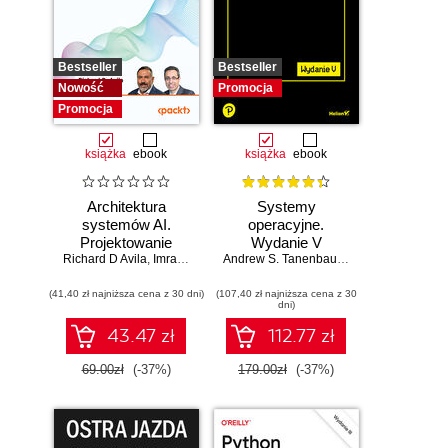
Bestseller
Bestseller
Nowość
Promocja
Promocja
książka
ebook
książka
ebook
Architektura
Systemy
systemów AI.
operacyjne.
Projektowanie
Wydanie V
Richard D Avila
skalowalnego i
,
Imran Ahmad
Andrew S. Tanenbaum
,
Herbert Bos
niezawodnego
(41,40 zł najniższa cena z 30 dni)
oprogramowania
(107,40 zł najniższa cena z 30
dni)
43.47 zł
112.77 zł
69.00zł
(-37%)
179.00zł
(-37%)