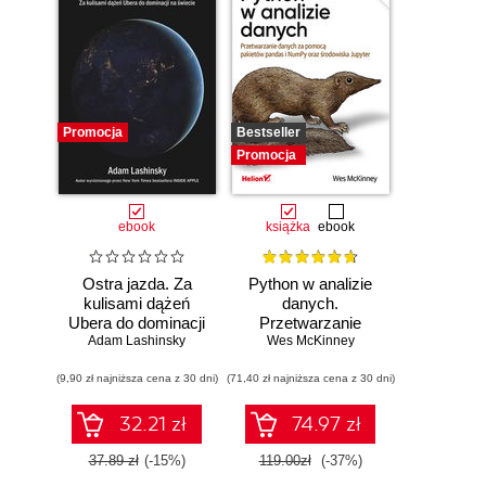
Promocja
Bestseller
Promocja
ebook
książka
ebook
Ostra jazda. Za
Python w analizie
kulisami dążeń
danych.
Ubera do dominacji
Przetwarzanie
Adam Lashinsky
na świecie
danych za pomocą
Wes McKinney
pakietów pandas i
(9,90 zł najniższa cena z 30 dni)
(71,40 zł najniższa cena z 30 dni)
NumPy oraz
środowiska
Jupyter. Wydanie
32.21 zł
74.97 zł
III
37.89 zł
(-15%)
119.00zł
(-37%)