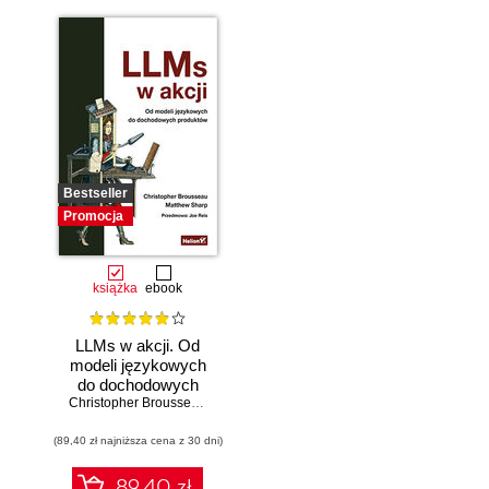
Bestseller
Promocja
książka
ebook
LLMs w akcji. Od
modeli językowych
do dochodowych
produktów
Christopher Brousseau
,
Matt Sharp
(89,40 zł najniższa cena z 30 dni)
89.40 zł