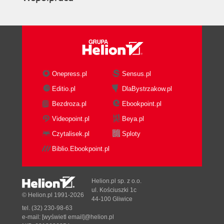
Onepress.pl
Sensus.pl
Editio.pl
DlaBystrzakow.pl
Bezdroza.pl
Ebookpoint.pl
Videopoint.pl
Beya.pl
Czytalisek.pl
Sploty
Biblio.Ebookpoint.pl
Helion.pl sp. z o.o.
ul. Kościuszki 1c
© Helion.pl 1991-2026
44-100 Gliwice
tel. (32) 230-98-63
e-mail:
[wyświetl email]@helion.pl