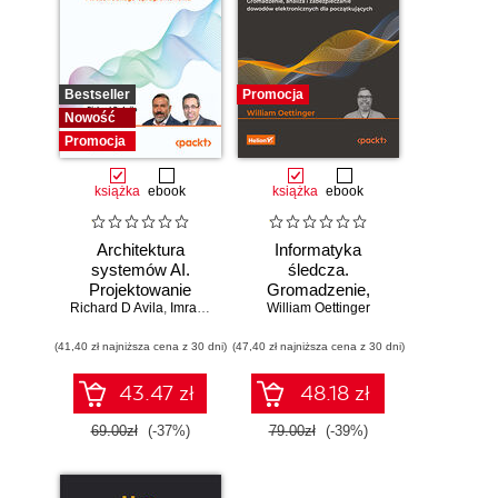
Bestseller
Promocja
Nowość
Promocja
książka
ebook
książka
ebook
Architektura
Informatyka
systemów AI.
śledcza.
Projektowanie
Gromadzenie,
Richard D Avila
skalowalnego i
,
Imran Ahmad
William Oettinger
analiza i
niezawodnego
zabezpieczanie
(41,40 zł najniższa cena z 30 dni)
oprogramowania
(47,40 zł najniższa cena z 30 dni)
dowodów
elektronicznych dla
początkujących.
43.47 zł
48.18 zł
Wydanie II
69.00zł
(-37%)
79.00zł
(-39%)