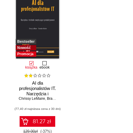
Bestseller
Nowość
Promocja
książka
ebook
AI dla
profesjonalistów IT.
Narzędzia i
Chrissy LeMaire
techniki
,
Brandon Abshire
zwiększające
(77,40 zł najniższa cena z 30 dni)
produktywność
81.27 zł
129.00zł
(-37%)