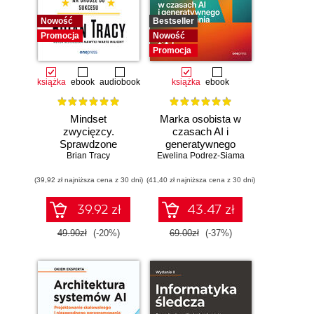
Nowość
Bestseller
Promocja
Nowość
Promocja
książka
ebook
audiobook
książka
ebook
Mindset
Marka osobista w
zwycięzcy.
czasach AI i
Sprawdzone
generatywnego
strategie na drodze
Brian Tracy
Ewelina Podrez-Siama
wyszukiwania
do sukcesu
(39,92 zł najniższa cena z 30 dni)
(41,40 zł najniższa cena z 30 dni)
39.92 zł
43.47 zł
49.90zł
(-20%)
69.00zł
(-37%)