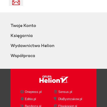
Twoje Konto
Księgarnia
Wydawnictwo Helion
Współpraca
Onepress.pl
Sensus.pl
Editio.pl
DlaBystrzakow.pl
Bezdroza.pl
Ebookpoint.pl