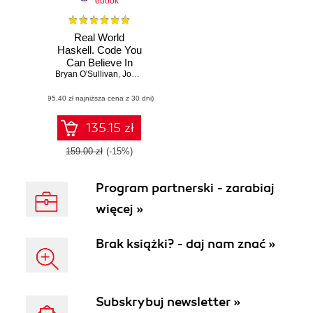
ebook
Real World
Haskell. Code You
Can Believe In
Bryan O'Sullivan
,
John Goerzen
,
Donald Bruce Stewart
(95,40 zł najniższa cena z 30 dni)
135.15 zł
159.00 zł
(-15%)
Program partnerski - zarabiaj
więcej »
Brak książki? - daj nam znać »
Subskrybuj newsletter »