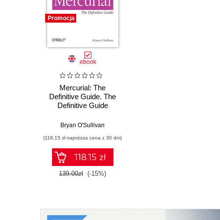
Promocja
ebook
Mercurial: The
Definitive Guide. The
Definitive Guide
Bryan O'Sullivan
(118,15 zł najniższa cena z 30 dni)
118.15 zł
139.00zł
(-15%)