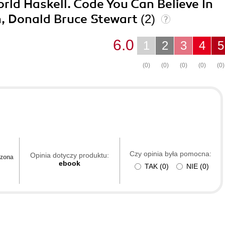
orld Haskell. Code You Can Believe In
n, Donald Bruce Stewart
(2)
6.0
1
2
3
4
5
(0)
(0)
(0)
(0)
(0)
Czy opinia była pomocna:
Opinia dotyczy produktu:
dzona
ebook
TAK
(
0
)
NIE
(
0
)