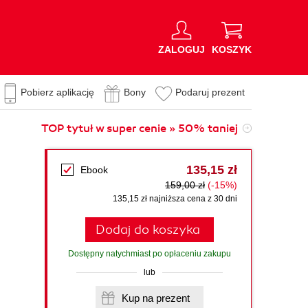
ZALOGUJ
KOSZYK
Pobierz aplikację
Bony
Podaruj prezent
TOP tytuł w super cenie » 50% taniej
135,15 zł
Ebook
159,00 zł
(-15%)
135,15 zł najniższa cena z 30 dni
Dodaj do koszyka
Dostępny natychmiast po opłaceniu zakupu
lub
Kup na prezent