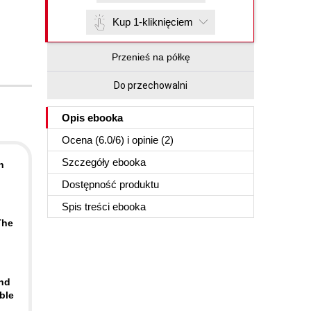
Kup 1-kliknięciem
Przenieś na półkę
Do przechowalni
Opis
ebooka
Ocena (
6.0
/
6
) i opinie (2)
Szczegóły
ebooka
n
Dostępność produktu
Spis treści
ebooka
The
ind
ble