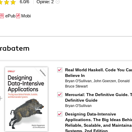
6.0
/
6
Opinie:
2
ePub
Mobi
 rabatem
Real World Haskell. Code You Ca
Believe In
Bryan O'Sullivan
,
John Goerzen
,
Donald
Bruce Stewart
Mercurial: The Definitive Guide. 
Definitive Guide
Bryan O'Sullivan
Designing Data-Intensive
Applications. The Big Ideas Beh
Reliable, Scalable, and Maintaina
Systems. 2nd Edition