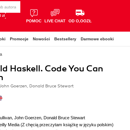
 zł
POMOC
LIVE CHAT
OD O,OOZŁ
oki
Promocje
Nowości
Bestsellery
Darmowe ebooki
a
ld Haskell. Code You Can
n
 John Goerzen, Donald Bruce Stewart
ullivan
,
John Goerzen
,
Donald Bruce Stewart
illy Media
(Z chęcią przeczytam książkę w języku polskim)