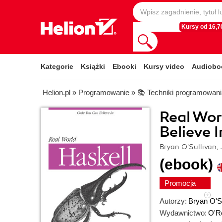
Kursy od 16,70
Kategorie
Książki
Ebooki
Kursy video
Audiobo
Helion.pl
»
Programowanie
»
📚 Techniki programowani
Real Wor
Believe I
Bryan O'Sullivan,
(ebook)
Promocja
Autorzy:
Bryan O'S
Wydawnictwo:
O'Re