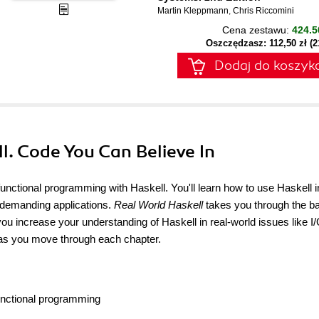
Martin Kleppmann
,
Chris Riccomini
Cena zestawu:
424.5
Oszczędzasz: 112,50 zł (
Dodaj do koszyk
ll. Code You Can Believe In
functional programming with Haskell. You'll learn how to use Haskell i
d demanding applications.
Real World Haskell
takes you through the ba
ou increase your understanding of Haskell in real-world issues like I/
 as you move through each chapter.
unctional programming