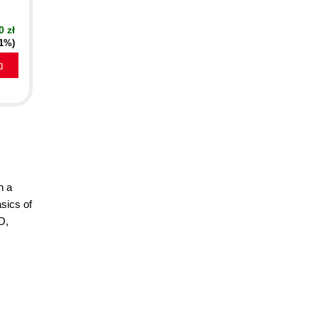
0 zł
21%)
a
n a
sics of
O,