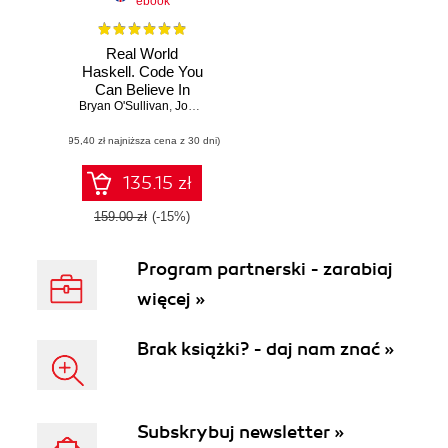
ebook
Real World
Haskell. Code You
Can Believe In
Bryan O'Sullivan
,
John Goerzen
,
Donald Bruce Stewart
(95,40 zł najniższa cena z 30 dni)
135.15 zł
159.00 zł
(-15%)
Program partnerski - zarabiaj
więcej »
Brak książki? - daj nam znać »
Subskrybuj newsletter »