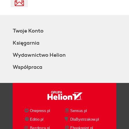
Twoje Konto
Księgarnia
Wydawnictwo Helion
Współpraca
Onepress.pl
Sensus.pl
Editio.pl
DlaBystrzakow.pl
Bezdroza.pl
Ebookpoint.pl