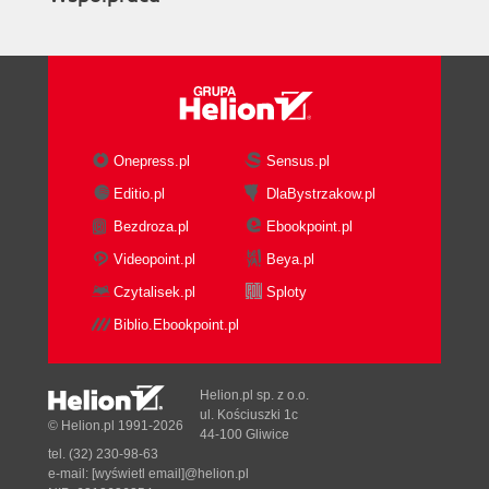
Onepress.pl
Sensus.pl
Editio.pl
DlaBystrzakow.pl
Bezdroza.pl
Ebookpoint.pl
Videopoint.pl
Beya.pl
Czytalisek.pl
Sploty
Biblio.Ebookpoint.pl
Helion.pl sp. z o.o.
ul. Kościuszki 1c
© Helion.pl 1991-2026
44-100 Gliwice
tel. (32) 230-98-63
e-mail:
[wyświetl email]@helion.pl