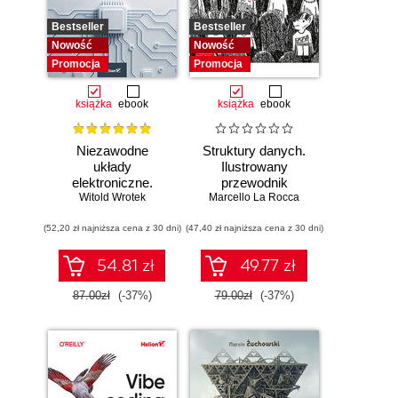
Bestseller
Bestseller
Nowość
Nowość
Promocja
Promocja
książka
ebook
książka
ebook
Niezawodne
Struktury danych.
układy
Ilustrowany
elektroniczne.
przewodnik
Witold Wrotek
Podręcznik
Marcello La Rocca
konstruktora
(52,20 zł najniższa cena z 30 dni)
(47,40 zł najniższa cena z 30 dni)
54.81 zł
49.77 zł
87.00zł
(-37%)
79.00zł
(-37%)