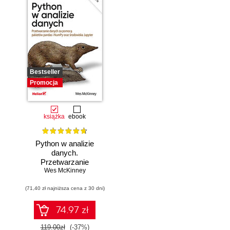
Bestseller
Promocja
książka
ebook
Python w analizie
danych.
Przetwarzanie
danych za pomocą
Wes McKinney
pakietów pandas i
(71,40 zł najniższa cena z 30 dni)
NumPy oraz
środowiska
Jupyter. Wydanie
74.97 zł
III
119.00zł
(-37%)