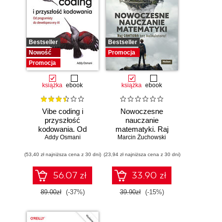
Bestseller
Bestseller
Nowość
Promocja
Promocja
książka
ebook
książka
ebook
Vibe coding i
Nowoczesne
przyszłość
nauczanie
kodowania. Od
matematyki. Raj
programisty do
Addy Osmani
Marcin Żuchowski
Cantora bez
dewelopera ery AI
kalkulatora?
(53,40 zł najniższa cena z 30 dni)
(23,94 zł najniższa cena z 30 dni)
56.07 zł
33.90 zł
89.00zł
(-37%)
39.90zł
(-15%)