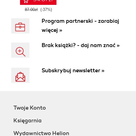
OpenAI dla
zwiększenia
87.00zł
(-37%)
produktywności i
Program partnerski - zarabiaj
kreatywności.
Wydanie II
więcej »
Brak książki? - daj nam znać »
Subskrybuj newsletter »
Twoje Konto
Księgarnia
Wydawnictwo Helion