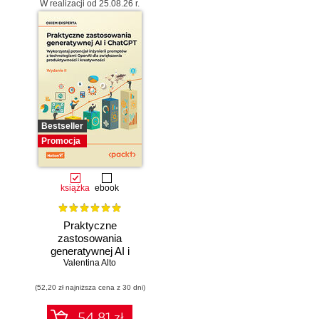
W realizacji od 25.08.26 r.
Bestseller
Promocja
książka
ebook
Praktyczne
zastosowania
generatywnej AI i
Valentina Alto
ChatGPT.
Wykorzystaj
(52,20 zł najniższa cena z 30 dni)
potencjał inżynierii
promptów z
technologiami
54.81 zł