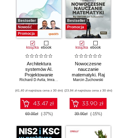
Bestseller
Bestseller
Nowość
Promocja
Promocja
książka
ebook
książka
ebook
Architektura
Nowoczesne
systemów AI.
nauczanie
Projektowanie
matematyki. Raj
Richard D Avila
skalowalnego i
,
Imran Ahmad
Marcin Żuchowski
Cantora bez
niezawodnego
kalkulatora?
(41,40 zł najniższa cena z 30 dni)
oprogramowania
(23,94 zł najniższa cena z 30 dni)
43.47 zł
33.90 zł
69.00zł
(-37%)
39.90zł
(-15%)