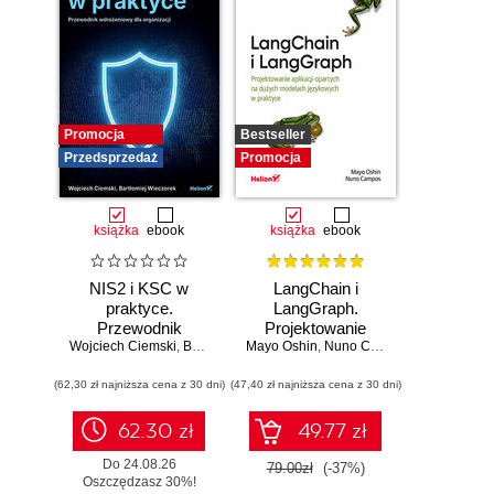
Promocja
Bestseller
Przedsprzedaż
Promocja
książka
ebook
książka
ebook
NIS2 i KSC w
LangChain i
praktyce.
LangGraph.
Przewodnik
Projektowanie
Wojciech Ciemski
wdrożeniowy dla
,
Bartłomiej Wieczorek
Mayo Oshin
aplikacji opartych
,
Nuno Campos
organizacji
na dużych
(62,30 zł najniższa cena z 30 dni)
(47,40 zł najniższa cena z 30 dni)
modelach
językowych w
praktyce
62.30 zł
49.77 zł
Do 24.08.26
79.00zł
(-37%)
Oszczędzasz 30%!