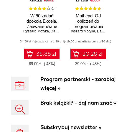
książka
ebook
książka
ebook
W 80 zadań
Mathcad. Od
dookoła Excela.
obliczeń do
Zaawansowane
programowania
Ryszard Motyka
funkcje arkusza
,
Dawid Rasała
Ryszard Motyka
,
Dawid Rasała
kalkulacyjnego w
(34,50 zł najniższa cena z 30 dni)
ćwiczeniach
(19,50 zł najniższa cena z 30 dni)
35.88 zł
20.28 zł
69.00zł
(-48%)
39.00zł
(-48%)
Program partnerski - zarabiaj
więcej »
Brak książki? - daj nam znać »
Subskrybuj newsletter »