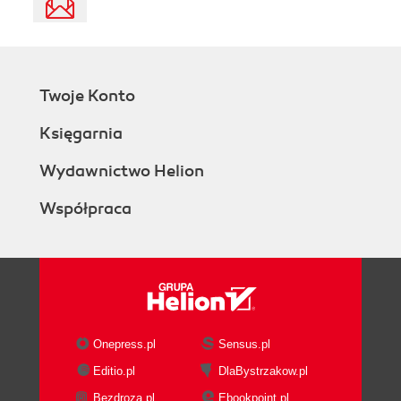
Twoje Konto
Księgarnia
Wydawnictwo Helion
Współpraca
Onepress.pl
Sensus.pl
Editio.pl
DlaBystrzakow.pl
Bezdroza.pl
Ebookpoint.pl