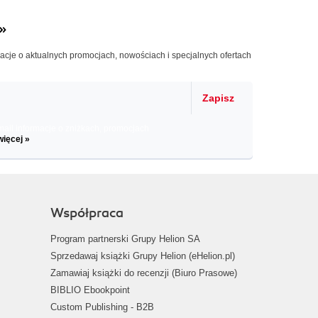
»
macje o aktualnych promocjach, nowościach i specjalnych ofertach
Zapisz
il informacje o zniżkach, promocjach
więcej »
Współpraca
Program partnerski Grupy Helion SA
Sprzedawaj książki Grupy Helion (eHelion.pl)
Zamawiaj książki do recenzji (Biuro Prasowe)
BIBLIO Ebookpoint
Custom Publishing - B2B