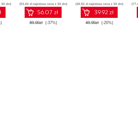
 30 dni)
(53,40 zł najniższa cena z 30 dni)
(39,92 zł najniższa cena z 30 dni)
(77,
ł
56.07 zł
39.92 zł
)
89.00zł
(-37%)
49.90zł
(-20%)