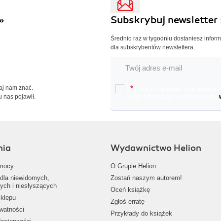
»
Subskrybuj newsletter 
Średnio raz w tygodniu dostaniesz infor
dla subskrybentów newslettera.
Daj nam znać.
*
Chcę otrzymywać na podany e-ma
u nas pojawił.
oraz nowościach wydawniczych.
nia
Wydawnictwo Helion
mocy
O Grupie Helion
dla niewidomych,
Zostań naszym autorem!
ych i niesłyszących
Oceń książkę
klepu
Zgłoś erratę
ywatności
Przykłady do książek