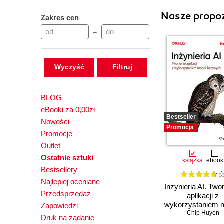
Nasze propoz
Zakres cen
–
Wyczyść
BLOG
eBooki za 0,00zł
Bestseller
Nowości
Promocja
Promocje
Outlet
Ostatnie sztuki
książka
ebook
Bestsellery
Najlepiej oceniane
Inżynieria AI. Two
Przedsprzedaż
aplikacji z
wykorzystaniem m
Zapowiedzi
bazowych
Chip Huyen
Druk na żądanie