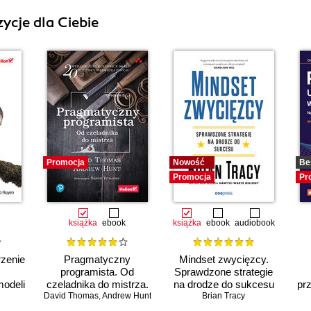
ycje dla Ciebie
Promocja
Nowość
Be
Promocja
Pr
książka
ebook
książka
ebook
audiobook
rzenie
Pragmatyczny
Mindset zwycięzcy.
programista. Od
Sprawdzone strategie
odeli
czeladnika do mistrza.
na drodze do sukcesu
pr
David Thomas
Wydanie II
,
Andrew Hunt
Brian Tracy
p