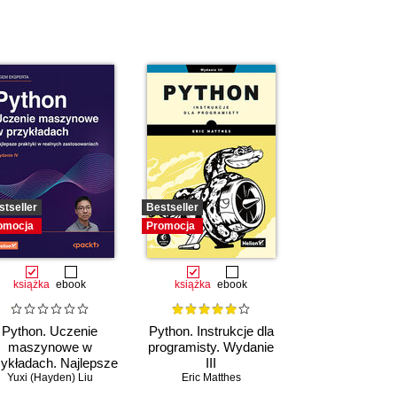
stseller
Bestseller
omocja
Promocja
książka
ebook
książka
ebook
Python. Uczenie
Python. Instrukcje dla
maszynowe w
programisty. Wydanie
zykładach. Najlepsze
III
raktyki w realnych
Yuxi (Hayden) Liu
Eric Matthes
zastosowaniach.