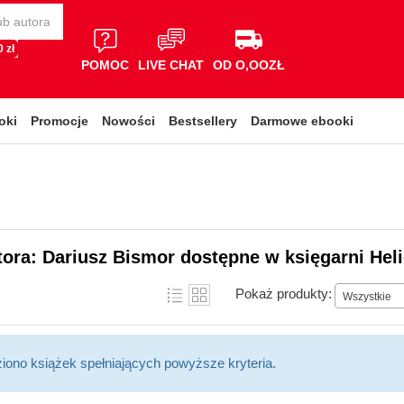
 zł
POMOC
LIVE CHAT
OD O,OOZŁ
oki
Promocje
Nowości
Bestsellery
Darmowe ebooki
tora: Dariusz Bismor dostępne w księgarni Hel
Pokaż produkty:
Wszystkie
ziono książek spełniających powyższe kryteria.