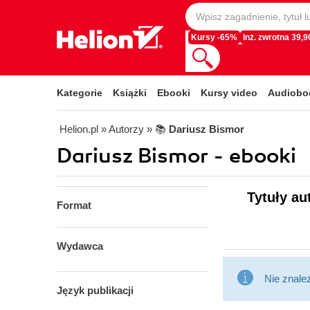
Kursy -65%
Inż. zwrotna 39,90
Kategorie
Książki
Ebooki
Kursy video
Audiobo
Helion.pl
» Autorzy
» 📚
Dariusz Bismor
Dariusz Bismor - ebooki
Tytuły au
Format
Wydawca
Nie znale
Język publikacji