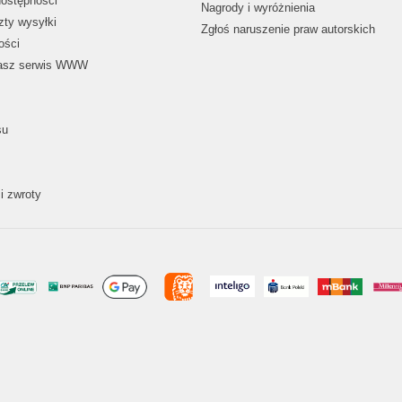
dostępności
Nagrody i wyróżnienia
zty wysyłki
Zgłoś naruszenie praw autorskich
ości
nasz serwis WWW
su
i zwroty