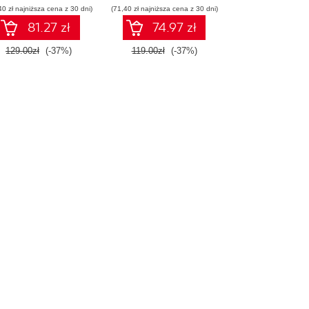
40 zł najniższa cena z 30 dni)
Wydanie IV
(71,40 zł najniższa cena z 30 dni)
81.27 zł
74.97 zł
129.00zł
(-37%)
119.00zł
(-37%)