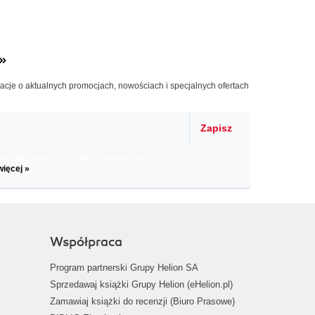
»
macje o aktualnych promocjach, nowościach i specjalnych ofertach
Zapisz
il informacje o zniżkach, promocjach
więcej »
Współpraca
Program partnerski Grupy Helion SA
Sprzedawaj książki Grupy Helion (eHelion.pl)
Zamawiaj książki do recenzji (Biuro Prasowe)