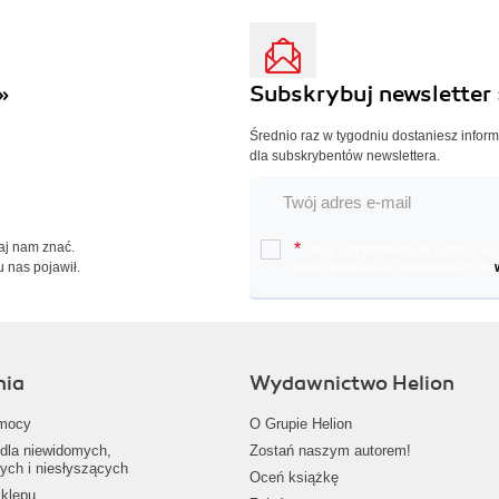
»
Subskrybuj newsletter 
Średnio raz w tygodniu dostaniesz infor
dla subskrybentów newslettera.
Daj nam znać.
*
Chcę otrzymywać na podany e-ma
u nas pojawił.
oraz nowościach wydawniczych.
nia
Wydawnictwo Helion
mocy
O Grupie Helion
dla niewidomych,
Zostań naszym autorem!
ych i niesłyszących
Oceń książkę
klepu