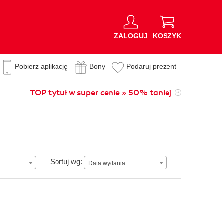
ZALOGUJ
KOSZYK
Pobierz aplikację
Bony
Podaruj prezent
TOP tytuł w super cenie » 50% taniej
n
Data wydania
Sortuj wg:
Data wydania