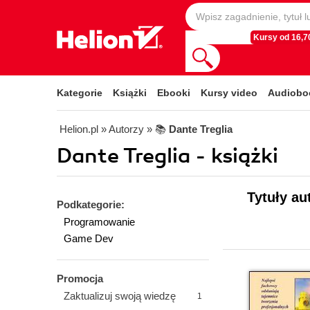
Kursy od 16,70
Kategorie
Książki
Ebooki
Kursy video
Audiobo
Helion.pl
» Autorzy
» 📚
Dante Treglia
Dante Treglia - książki
Tytuły au
Podkategorie:
Programowanie
Game Dev
Promocja
Zaktualizuj swoją wiedzę
1