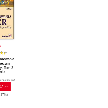
a
ramowania
emecum
ty. Tom 3
glia
cena z 30 dni)
7 zł
-37%)