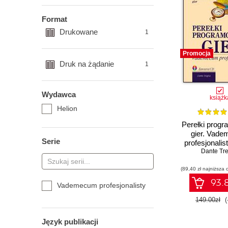
Format
Drukowane
1
Promocja
Druk na żądanie
1
Wydawca
książk
Helion
Perełki prog
gier. Vad
Serie
profesjonalis
Dante Tre
(89,40 zł najniższa 
93.8
Vademecum profesjonalisty
149.00zł
(
Język publikacji