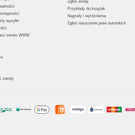
Zgłoś erratę
ywatności
Przykłady do książek
dostępności
Nagrody i wyróżnienia
zty wysyłki
Zgłoś naruszenie praw autorskich
ości
nasz serwis WWW
su
i zwroty