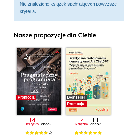
Nie znaleziono książek spełniających powyższe
kryteria.
Nasze propozycje dla Ciebie
Promocja
Bestseller
Promocja
książka
ebook
książka
ebook