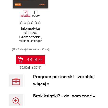
książka
ebook
Informatyka
śledcza.
Gromadzenie,
William Oettinger
analiza i
zabezpieczanie
(47,40 zł najniższa cena z 30 dni)
dowodów
elektronicznych dla
początkujących.
48.18 zł
Wydanie II
79.00zł
(-39%)
Program partnerski - zarabiaj
więcej »
Brak książki? - daj nam znać »