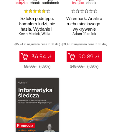
książka
ebook
audiobook
książka
ebook
Sztuka podstępu.
Wireshark. Analiza
Łamałem ludzi, nie
ruchu sieciowego i
hasła. Wydanie II
wykrywanie
Kevin Mitnick
,
William L. Simon
Adam Józefiok
włamań
(35,94 zł najniższa cena z 30 dni)
(89,40 zł najniższa cena z 30 dni)
36.54 zł
90.89 zł
59.90zł
(-39%)
149.00zł
(-39%)
Promocja