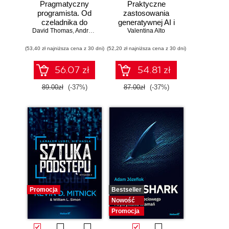
Pragmatyczny
Praktyczne
programista. Od
zastosowania
czeladnika do
generatywnej AI i
mistrza. Wydanie II
David Thomas
,
Andrew Hunt
Valentina Alto
ChatGPT.
Wykorzystaj
(53,40 zł najniższa cena z 30 dni)
(52,20 zł najniższa cena z 30 dni)
potencjał inżynierii
promptów z
technologiami
56.07 zł
54.81 zł
OpenAI dla
zwiększenia
89.00zł
(-37%)
87.00zł
(-37%)
produktywności i
kreatywności.
Wydanie II
Promocja
Bestseller
Nowość
Promocja