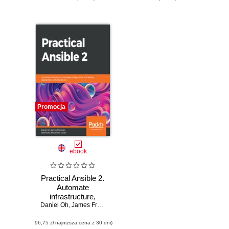
Promocja
ebook
Practical Ansible 2.
Automate
infrastructure,
Daniel Oh
manage
,
James Freeman
,
Fabio Alessandro Locati
configuration, and
(96,75 zł najniższa cena z 30 dni)
deploy applications