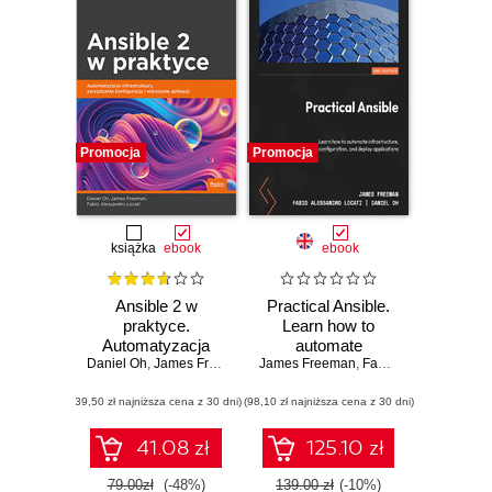
Promocja
Promocja
książka
ebook
ebook
Ansible 2 w
Practical Ansible.
praktyce.
Learn how to
Automatyzacja
automate
Daniel Oh
infrastruktury,
,
James Freeman
,
Fabio Alessandro Locati
James Freeman
infrastructure,
,
Fabio Alessandro Locati
zarządzanie
manage
(39,50 zł najniższa cena z 30 dni)
konfiguracją i
(98,10 zł najniższa cena z 30 dni)
configuration, and
wdrażanie aplikacji
deploy applications
- Second Edition
41.08 zł
125.10 zł
79.00zł
(-48%)
139.00 zł
(-10%)