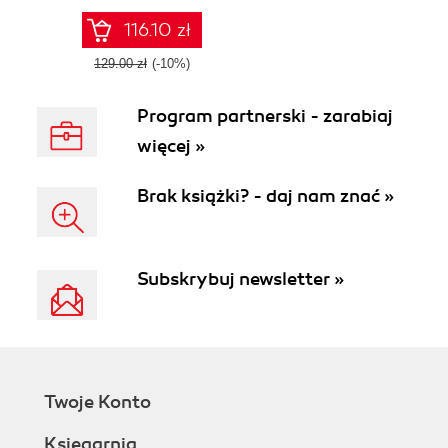
with Ansible 2.9
116.10 zł
129.00 zł
(-10%)
Program partnerski - zarabiaj
więcej »
Brak książki? - daj nam znać »
Subskrybuj newsletter »
Twoje Konto
Księgarnia