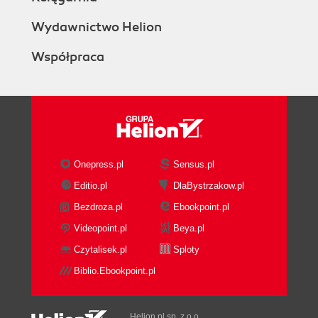
Wydawnictwo Helion
Współpraca
Onepress.pl
Sensus.pl
Editio.pl
DlaBystrzakow.pl
Bezdroza.pl
Ebookpoint.pl
Videopoint.pl
Beya.pl
Czytalisek.pl
Sploty
Biblio.Ebookpoint.pl
Helion.pl sp. z o.o.