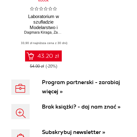
ebook
Laboratorium w
szufladzie
Modelarstwo i
Dagmara Kiraga
robotyka
,
Zasław Adamaszek
(33,90 zł najniższa cena z 30 dni)
43.20 zł
54.00 zł
(-20%)
Program partnerski - zarabiaj
więcej »
Brak książki? - daj nam znać »
Subskrybuj newsletter »