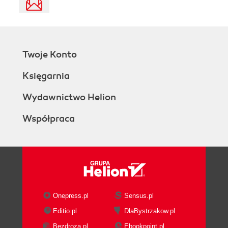
Twoje Konto
Księgarnia
Wydawnictwo Helion
Współpraca
Onepress.pl
Sensus.pl
Editio.pl
DlaBystrzakow.pl
Bezdroza.pl
Ebookpoint.pl