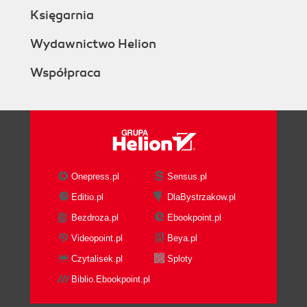
Księgarnia
Wydawnictwo Helion
Współpraca
Onepress.pl
Sensus.pl
Editio.pl
DlaBystrzakow.pl
Bezdroza.pl
Ebookpoint.pl
Videopoint.pl
Beya.pl
Czytalisek.pl
Sploty
Biblio.Ebookpoint.pl