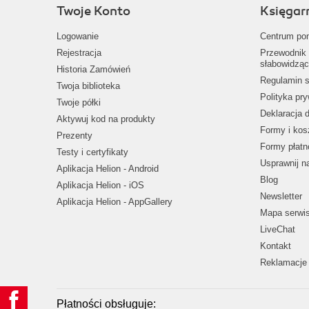
Twoje Konto
Księgar
Logowanie
Centrum po
Rejestracja
Przewodnik 
słabowidząc
Historia Zamówień
Regulamin s
Twoja biblioteka
Polityka pr
Twoje półki
Deklaracja 
Aktywuj kod na produkty
Formy i kos
Prezenty
Formy płatn
Testy i certyfikaty
Usprawnij 
Aplikacja Helion - Android
Blog
Aplikacja Helion - iOS
Newsletter
Aplikacja Helion - AppGallery
Mapa serwi
LiveChat
Kontakt
Reklamacje 
Płatności obsługuje: