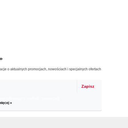
»
macje o aktualnych promocjach, nowościach i specjalnych ofertach
Zapisz
il informacje o zniżkach, promocjach
więcej »