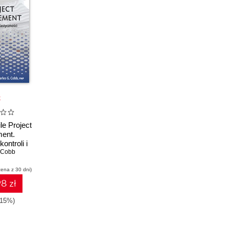
k
le Project
ent.
ntroli i
 Cobb
ności
cena z 30 dni)
8 zł
-15%)