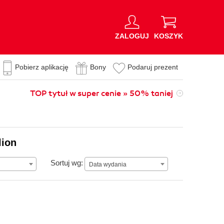
ZALOGUJ
KOSZYK
Pobierz aplikację
Bony
Podaruj prezent
TOP tytuł w super cenie » 50% taniej
lion
Data wydania
Sortuj wg:
Data wydania