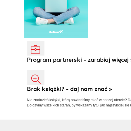
Program partnerski - zarabiaj więcej 
Brak książki? - daj nam znać »
Nie znalazłeś książki, którą powinniśmy mieć w naszej ofercie? 
Dołożymy wszelkich starań, by wskazany tytuł jak najszybciej się 