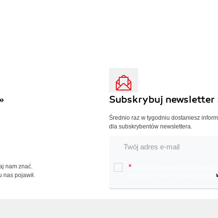
»
Subskrybuj newsletter 
Średnio raz w tygodniu dostaniesz infor
dla subskrybentów newslettera.
Daj nam znać.
*
Chcę otrzymywać na podany e-ma
u nas pojawił.
oraz nowościach wydawniczych.