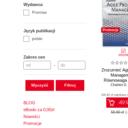
Wydawca
Promise
Promocja
Język publikacji
polski
eboo
Zakres cen
–
Zrozumieć Agi
Managem
Równowaga ko
Wyczyść
Charles G.
elastycz
(29,40 zł najniższa 
49.9
BLOG
eBooki za 0,00zł
58.80 zł
(
Nowości
Promocje