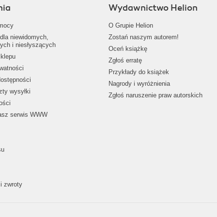
nia
Wydawnictwo Helion
mocy
O Grupie Helion
dla niewidomych,
Zostań naszym autorem!
ych i niesłyszących
Oceń książkę
klepu
Zgłoś erratę
ywatności
Przykłady do książek
dostępności
Nagrody i wyróżnienia
zty wysyłki
Zgłoś naruszenie praw autorskich
ości
nasz serwis WWW
su
i zwroty