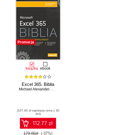
Promocja
książka
ebook
Excel 365. Biblia
Michael Alexander
,
Dick Kusleika
(107,40 zł najniższa cena z 30
dni)
112.77 zł
179.00zł
(-37%)