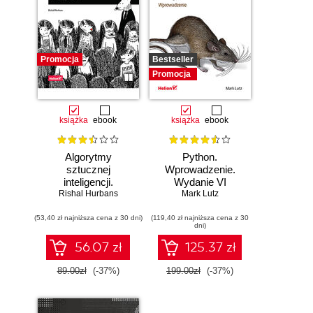
Promocja
Bestseller
Promocja
książka
ebook
książka
ebook
Algorytmy
Python.
sztucznej
Wprowadzenie.
inteligencji.
Wydanie VI
Rishal Hurbans
Ilustrowany
Mark Lutz
przewodnik
(53,40 zł najniższa cena z 30 dni)
(119,40 zł najniższa cena z 30
dni)
56.07 zł
125.37 zł
89.00zł
(-37%)
199.00zł
(-37%)