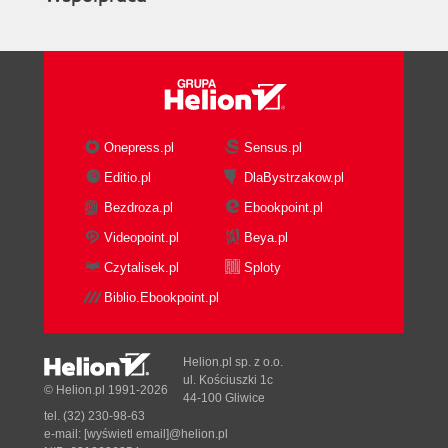
Onepress.pl
Sensus.pl
Editio.pl
DlaBystrzakow.pl
Bezdroza.pl
Ebookpoint.pl
Videopoint.pl
Beya.pl
Czytalisek.pl
Sploty
Biblio.Ebookpoint.pl
Helion.pl sp. z o.o.
ul. Kościuszki 1c
© Helion.pl 1991-2026
44-100 Gliwice
tel. (32) 230-98-63
e-mail:
[wyświetl email]@helion.pl