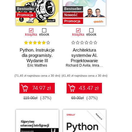
Bestseller
Bestseller
Promocja
Nowość
Promocja
książka
ebook
książka
ebook
Python. Instrukcje
Architektura
dla programisty.
systemów AI.
Wydanie III
Projektowanie
Eric Matthes
Richard D Avila
skalowalnego i
,
Imran Ahmad
niezawodnego
(71,40 zł najniższa cena z 30 dni)
(41,40 zł najniższa cena z 30 dni)
oprogramowania
74.97 zł
43.47 zł
119.00zł
(-37%)
69.00zł
(-37%)