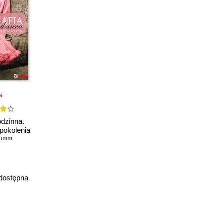
a
odzinna.
 pokolenia
Mumm
dostępna