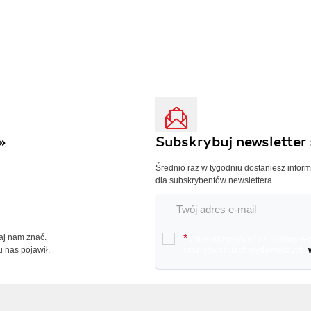
»
Subskrybuj newsletter 
Średnio raz w tygodniu dostaniesz infor
dla subskrybentów newslettera.
Daj nam znać.
*
Chcę otrzymywać na podany e-ma
u nas pojawił.
oraz nowościach wydawniczych.