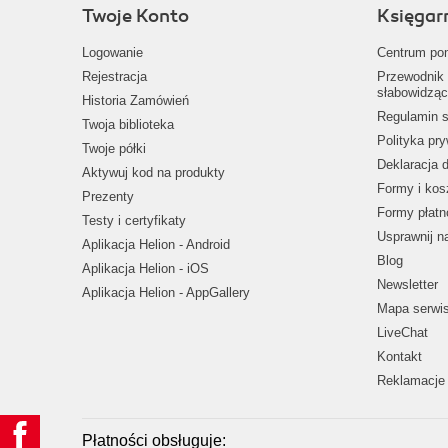
Twoje Konto
Księgar
Logowanie
Centrum po
Rejestracja
Przewodnik 
słabowidząc
Historia Zamówień
Regulamin s
Twoja biblioteka
Polityka pr
Twoje półki
Deklaracja 
Aktywuj kod na produkty
Formy i kos
Prezenty
Formy płatn
Testy i certyfikaty
Usprawnij 
Aplikacja Helion - Android
Blog
Aplikacja Helion - iOS
Newsletter
Aplikacja Helion - AppGallery
Mapa serwi
LiveChat
Kontakt
Reklamacje 
Płatności obsługuje: