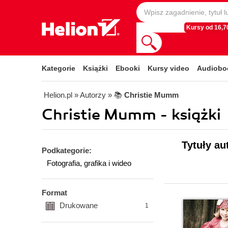
Kursy od 16,70
Kategorie
Książki
Ebooki
Kursy video
Audiobo
Helion.pl
» Autorzy
» 📚
Christie Mumm
Christie Mumm - książki
Tytuły au
Podkategorie:
Fotografia, grafika i wideo
Format
Drukowane
1