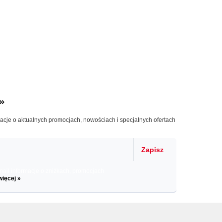
»
macje o aktualnych promocjach, nowościach i specjalnych ofertach
Zapisz
il informacje o zniżkach, promocjach
więcej »