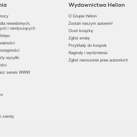
nia
Wydawnictwo Helion
mocy
O Grupie Helion
dla niewidomych,
Zostań naszym autorem!
ych i niesłyszących
Oceń książkę
klepu
Zgłoś erratę
ywatności
Przykłady do książek
dostępności
Nagrody i wyróżnienia
zty wysyłki
Zgłoś naruszenie praw autorskich
ości
nasz serwis WWW
su
i zwroty