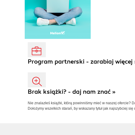
Program partnerski - zarabiaj więcej 
Brak książki? - daj nam znać »
Nie znalazłeś książki, którą powinniśmy mieć w naszej ofercie? 
Dołożymy wszelkich starań, by wskazany tytuł jak najszybciej się 