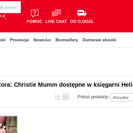
 zł
POMOC
LIVE CHAT
OD O,OOZŁ
oki
Promocje
Nowości
Bestsellery
Darmowe ebooki
tora: Christie Mumm dostępne w księgarni Hel
Pokaż produkty:
Wszystkie