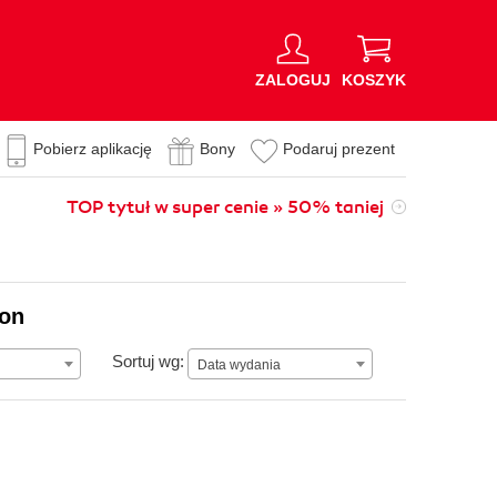
ZALOGUJ
KOSZYK
Pobierz aplikację
Bony
Podaruj prezent
TOP tytuł w super cenie » 50% taniej
ion
Data wydania
Sortuj wg:
Data wydania