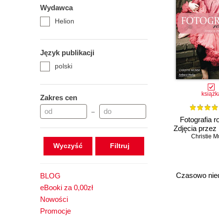
Wydawca
Helion
Język publikacji
polski
książk
Zakres cen
–
Fotografia r
Zdjęcia przez
Christie 
Wyczyść
Czasowo nie
BLOG
eBooki za 0,00zł
Nowości
Promocje