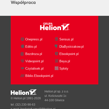
Współpraca
Onepress.pl
Sensus.pl
Editio.pl
DlaBystrzakow.pl
Bezdroza.pl
Ebookpoint.pl
Videopoint.pl
Beya.pl
Czytalisek.pl
Sploty
Biblio.Ebookpoint.pl
Helion.pl sp. z o.o.
ul. Kościuszki 1c
© Helion.pl 1991-2026
44-100 Gliwice
tel. (32) 230-98-63
e-mail:
[wyświetl email]@helion.pl