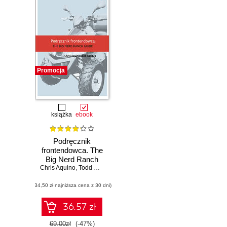
Promocja
książka
ebook
Podręcznik
frontendowca. The
Big Nerd Ranch
Chris Aquino
Guide
,
Todd Gandee
(34,50 zł najniższa cena z 30 dni)
36.57 zł
69.00zł
(-47%)