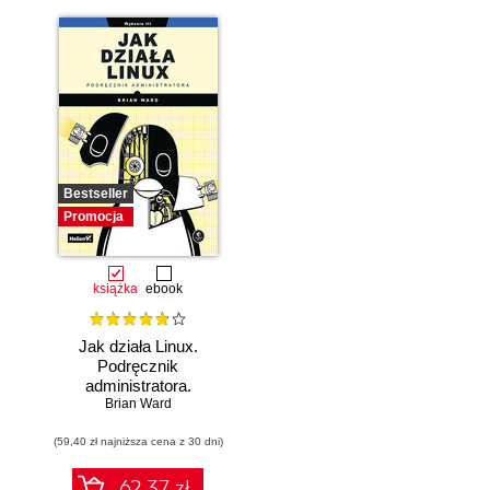
Bestseller
Promocja
książka
ebook
Jak działa Linux.
Podręcznik
administratora.
Wydanie III
Brian Ward
(59,40 zł najniższa cena z 30 dni)
62.37 zł