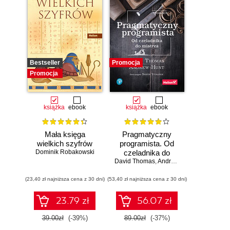
Bestseller
Promocja
Promocja
książka
ebook
książka
ebook
Mała księga
Pragmatyczny
wielkich szyfrów
programista. Od
Dominik Robakowski
czeladnika do
mistrza. Wydanie II
David Thomas
,
Andrew Hunt
(23,40 zł najniższa cena z 30 dni)
(53,40 zł najniższa cena z 30 dni)
23.79 zł
56.07 zł
39.00zł
(-39%)
89.00zł
(-37%)