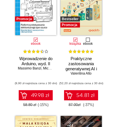
Promocja
Bestseller
Promocja
ebook
książka
ebook
Wprowadzenie do
Praktyczne
Arduino, wyd. II
zastosowania
Massimo Banzi
,
Michael Shiloh
generatywnej AI i
Valentina Alto
ChatGPT.
Wykorzystaj
(9,90 zł najniższa cena z 30 dni)
(52,20 zł najniższa cena z 30 dni)
potencjał inżynierii
promptów z
technologiami
49.98 zł
54.81 zł
OpenAI dla
zwiększenia
58.80 zł
(-15%)
87.00zł
(-37%)
produktywności i
kreatywności.
Wydanie II