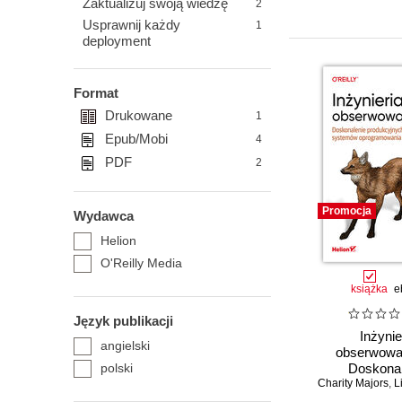
Zaktualizuj swoją wiedzę
2
Usprawnij każdy
1
deployment
Format
Drukowane
1
Epub/Mobi
4
PDF
2
Promocja
Wydawca
Helion
O'Reilly Media
książka
e
Język publikacji
Inżynie
angielski
obserwowal
polski
Doskonal
Charity Majors
produkcy
,
Li
syste