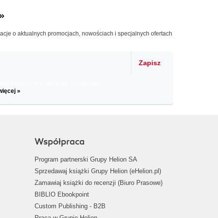
»
macje o aktualnych promocjach, nowościach i specjalnych ofertach
Zapisz
il informacje o zniżkach, promocjach
więcej »
Współpraca
Program partnerski Grupy Helion SA
Sprzedawaj książki Grupy Helion (eHelion.pl)
Zamawiaj książki do recenzji (Biuro Prasowe)
BIBLIO Ebookpoint
Custom Publishing - B2B
Praca w Grupie Helion