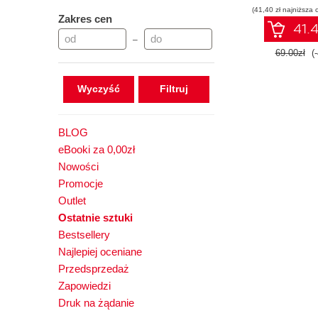
(41,40 zł najniższa 
oprogramo
Zakres cen
41.4
–
69.00zł
(
Wyczyść
BLOG
eBooki za 0,00zł
Nowości
Promocje
Outlet
Ostatnie sztuki
Bestsellery
Najlepiej oceniane
Przedsprzedaż
Zapowiedzi
Druk na żądanie