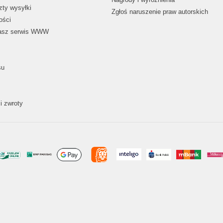
zty wysyłki
Zgłoś naruszenie praw autorskich
ości
nasz serwis WWW
su
i zwroty