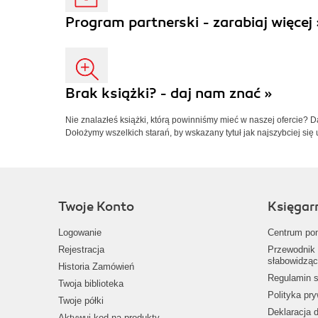
Program partnerski - zarabiaj więcej 
Brak książki? - daj nam znać »
Nie znalazłeś książki, którą powinniśmy mieć w naszej ofercie? 
Dołożymy wszelkich starań, by wskazany tytuł jak najszybciej się 
Twoje Konto
Księgar
Logowanie
Centrum po
Rejestracja
Przewodnik 
słabowidząc
Historia Zamówień
Regulamin s
Twoja biblioteka
Polityka pr
Twoje półki
Deklaracja 
Aktywuj kod na produkty