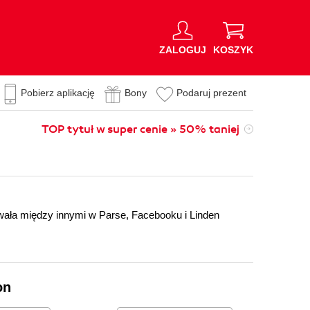
ZALOGUJ
KOSZYK
Pobierz aplikację
Bony
Podaruj prezent
TOP tytuł w super cenie » 50% taniej
wała między innymi w Parse, Facebooku i Linden
on