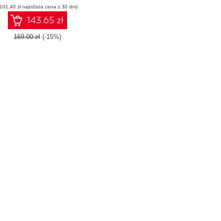
(101,40 zł najniższa cena z 30 dni)
143.65 zł
169.00 zł
(-15%)