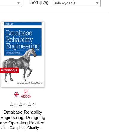
Data wydania
Sortuj wg:
Data wydania
Promocja
ebook
Database Reliability
Engineering. Designing
and Operating Resilient
 Fong-Jones
Laine Campbell
Database Systems
,
Charity Majors