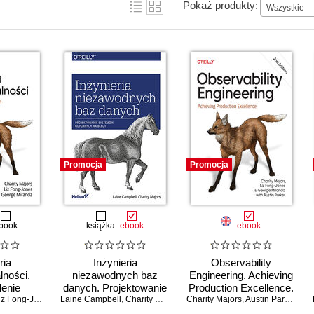
Pokaż produkty:
Wszystkie
Promocja
Promocja
book
książka
ebook
ebook
ria
Inżynieria
Observability
ności.
niezawodnych baz
Engineering. Achieving
enie
danych. Projektowanie
Production Excellence.
jnych
z Fong-Jones
,
George Miranda
Laine Campbell
systemów odpornych
,
Charity Majors
Charity Majors
2nd Edition
,
Austin Parker
,
Liz
mów
na błędy