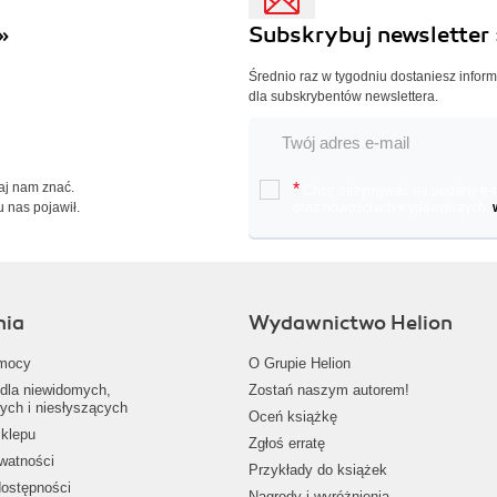
»
Subskrybuj newsletter 
Średnio raz w tygodniu dostaniesz infor
dla subskrybentów newslettera.
Daj nam znać.
*
Chcę otrzymywać na podany e-ma
u nas pojawił.
oraz nowościach wydawniczych.
nia
Wydawnictwo Helion
mocy
O Grupie Helion
dla niewidomych,
Zostań naszym autorem!
ych i niesłyszących
Oceń książkę
klepu
Zgłoś erratę
ywatności
Przykłady do książek
dostępności
Nagrody i wyróżnienia