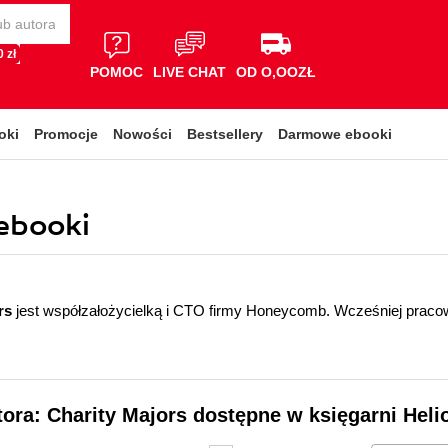
 zł
POMOC
LIVE CHAT
OD O,OOZŁ
oki
Promocje
Nowości
Bestsellery
Darmowe ebooki
 ebooki
rs
jest współzałożycielką i CTO firmy Honeycomb. Wcześniej praco
tora: Charity Majors dostępne w księgarni Heli