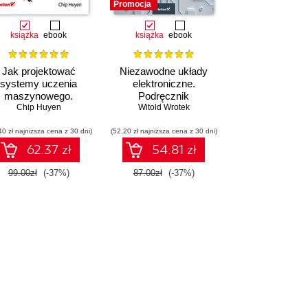
Promocja
książka
ebook
książka
ebook
Jak projektować
Niezawodne układy
systemy uczenia
elektroniczne.
maszynowego.
Podręcznik
teracyjne tworzenie
Chip Huyen
konstruktora
Witold Wrotek
likacji gotowych do
40 zł najniższa cena z 30 dni)
pracy
(52,20 zł najniższa cena z 30 dni)
62.37 zł
54.81 zł
99.00zł
(-37%)
87.00zł
(-37%)