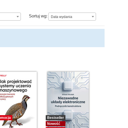
Data wydania
Sortuj wg:
Data wydania
omocja
Bestseller
Nowość