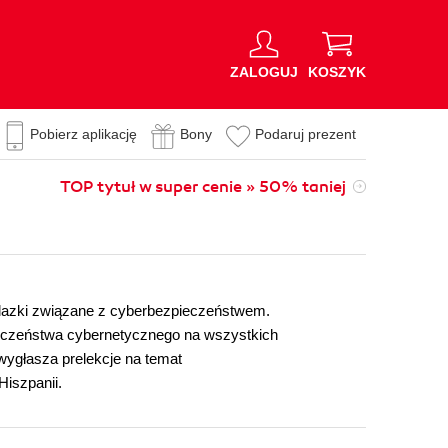
ZALOGUJ
KOSZYK
Pobierz aplikację
Bony
Podaruj prezent
TOP tytuł w super cenie » 50% taniej
alazki związane z cyberbezpieczeństwem.
zpieczeństwa cybernetycznego na wszystkich
wygłasza prelekcje na temat
Hiszpanii.