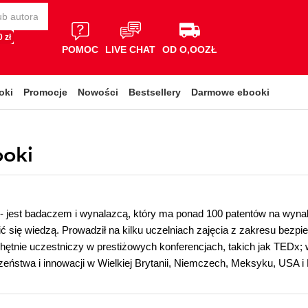
 zł
POMOC
LIVE CHAT
OD O,OOZŁ
oki
Promocje
Nowości
Bestsellery
Darmowe ebooki
ooki
- jest badaczem i wynalazcą, który ma ponad 100 patentów na wyn
lić się wiedzą. Prowadził na kilku uczelniach zajęcia z zakresu be
ętnie uczestniczy w prestiżowych konferencjach, takich jak TEDx; 
eństwa i innowacji w Wielkiej Brytanii, Niemczech, Meksyku, USA i 