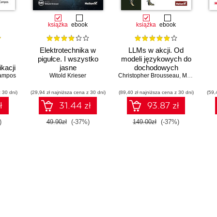
książka
ebook
książka
ebook
Elektrotechnika w
LLMs w akcji. Od
pigułce. I wszystko
modeli językowych do
kacji
jasne
dochodowych
żych
ampos
Witold Krieser
Christopher Brousseau
produktów
,
Matt Sharp
I
owych
ap
 30 dni)
(29,94 zł najniższa cena z 30 dni)
(89,40 zł najniższa cena z 30 dni)
(59,
ł
31.44 zł
93.87 zł
)
49.90zł
(-37%)
149.00zł
(-37%)