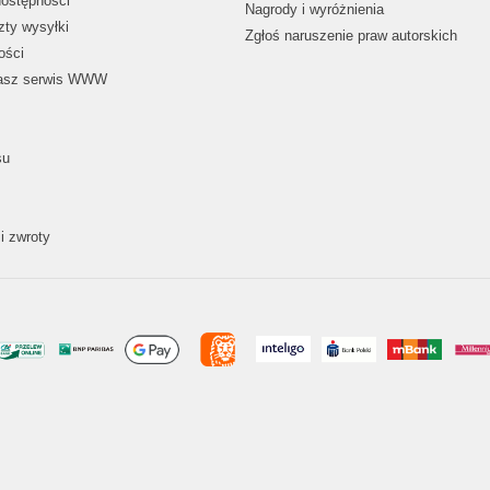
dostępności
Nagrody i wyróżnienia
zty wysyłki
Zgłoś naruszenie praw autorskich
ości
nasz serwis WWW
su
i zwroty