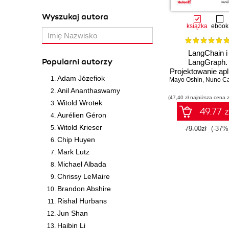
Wyszukaj autora
książka
ebook
LangChain i
Popularni autorzy
LangGraph.
Projektowanie apli
Adam Józefiok
Mayo Oshin
opartych na du
,
Nuno C
modelach język
Anil Ananthaswamy
(47,40 zł najniższa cena z
w praktyce
Witold Wrotek
49.77 z
Aurélien Géron
Witold Krieser
79.00zł
(-37%
Chip Huyen
Mark Lutz
Michael Albada
Chrissy LeMaire
Brandon Abshire
Rishal Hurbans
Jun Shan
Haibin Li