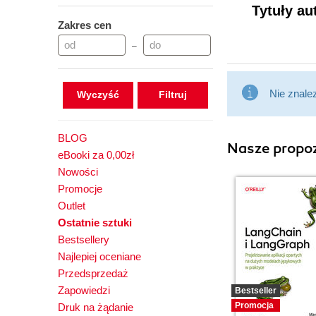
Tytuły au
Zakres cen
–
Nie znale
Wyczyść
BLOG
Nasze propoz
eBooki za 0,00zł
Nowości
Promocje
Outlet
Ostatnie sztuki
Bestsellery
Najlepiej oceniane
Przedsprzedaż
Zapowiedzi
Bestseller
Promocja
Druk na żądanie