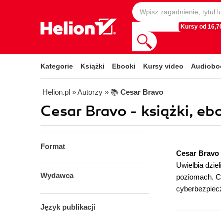
Kursy od 16,70
Kategorie
Książki
Ebooki
Kursy video
Audiobo
Helion.pl
» Autorzy
» 📚
Cesar Bravo
Cesar Bravo - książki, eb
Format
Cesar Bravo
Uwielbia dzie
Wydawca
poziomach. Ch
cyberbezpiecz
Język publikacji