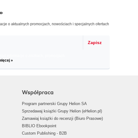
»
macje o aktualnych promocjach, nowościach i specjalnych ofertach
Zapisz
il informacje o zniżkach, promocjach
więcej »
Współpraca
Program partnerski Grupy Helion SA
Sprzedawaj książki Grupy Helion (eHelion.pl)
Zamawiaj książki do recenzji (Biuro Prasowe)
BIBLIO Ebookpoint
Custom Publishing - B2B