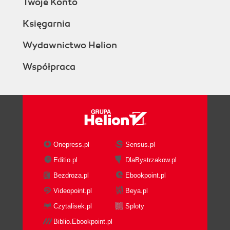
Twoje Konto
Księgarnia
Wydawnictwo Helion
Współpraca
Onepress.pl
Sensus.pl
Editio.pl
DlaBystrzakow.pl
Bezdroza.pl
Ebookpoint.pl
Videopoint.pl
Beya.pl
Czytalisek.pl
Sploty
Biblio.Ebookpoint.pl