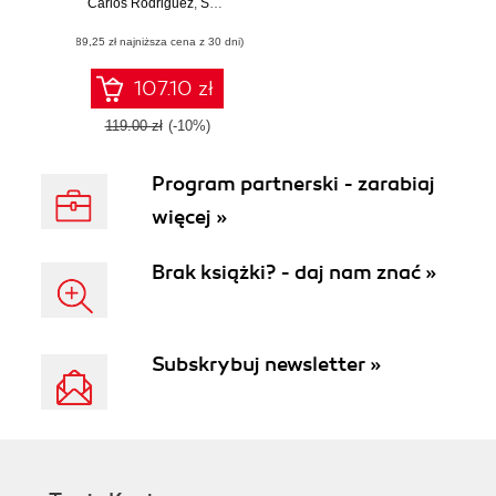
Carlos Rodriguez
key techniques
,
Samira Shaikh
and navigate
(89,25 zł najniższa cena z 30 dni)
modern challenges
in LLMs
107.10 zł
119.00 zł
(-10%)
Program partnerski - zarabiaj
więcej »
Brak książki? - daj nam znać »
Subskrybuj newsletter »