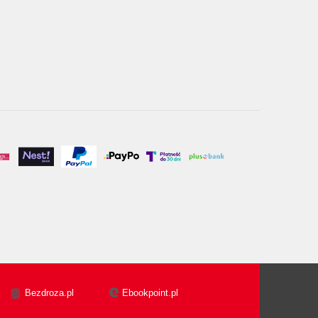
Bezdroza.pl
Ebookpoint.pl