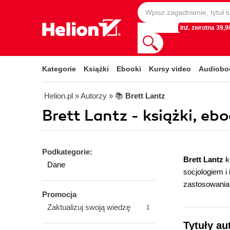
Inż. zwrotna 39,90
Kategorie
Książki
Ebooki
Kursy video
Audiobo
Helion.pl
» Autorzy
» 📚
Brett Lantz
Brett Lantz - książki, ebo
Podkategorie:
Brett Lantz
k
Dane
socjologiem i
zastosowaniam
Promocja
Zaktualizuj swoją wiedzę
1
Tytuły au