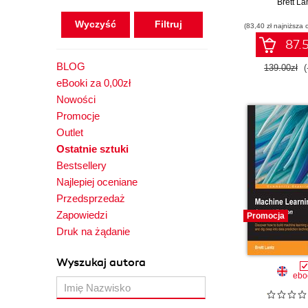
od przygot
Brett La
danych po dos
Wyczyść
(83,40 zł najniższa 
ewaluację i p
data. Wyda
87.5
BLOG
139.00zł
(
eBooki za 0,00zł
Nowości
Promocje
Outlet
Ostatnie sztuki
Bestsellery
Najlepiej oceniane
Przedsprzedaż
Zapowiedzi
Promocja
Druk na żądanie
Wyszukaj autora
ebo