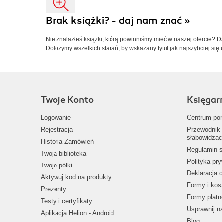
Brak książki? - daj nam znać »
Nie znalazłeś książki, którą powinniśmy mieć w naszej ofercie? 
Dołożymy wszelkich starań, by wskazany tytuł jak najszybciej się 
Twoje Konto
Księgar
Logowanie
Centrum po
Rejestracja
Przewodnik 
słabowidząc
Historia Zamówień
Regulamin s
Twoja biblioteka
Polityka pr
Twoje półki
Deklaracja 
Aktywuj kod na produkty
Formy i kos
Prezenty
Formy płatn
Testy i certyfikaty
Usprawnij 
Aplikacja Helion - Android
Blog