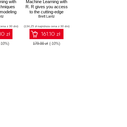
ning with
Machine Learning with
chniques
R. R gives you access
 modeling
to the cutting-edge
your data
ntz
software you need to
Brett Lantz
oblems -
prepare data for
cena z 30 dni)
ition
(134,25 zł najniższa cena z 30 dni)
machine learning. No
previous knowledge
10 zł
161.10 zł
required ‚Äì this book
will take you
(-10%)
179.00 zł
(-10%)
methodically through
every stage of applying
machine learning