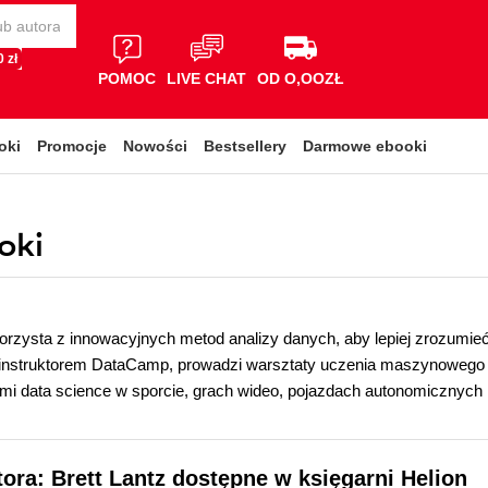
 zł
POMOC
LIVE CHAT
OD O,OOZŁ
oki
Promocje
Nowości
Bestsellery
Darmowe ebooki
oki
orzysta z innowacyjnych metod analizy danych, aby lepiej zrozumieć
 instruktorem DataCamp, prowadzi warsztaty uczenia maszynowego n
i data science w sporcie, grach wideo, pojazdach autonomicznych 
tora: Brett Lantz dostępne w księgarni Helion