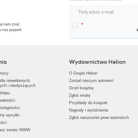
Daj nam znać.
*
Chcę otrzymywać na podany e-ma
u nas pojawił.
oraz nowościach wydawniczych.
nia
Wydawnictwo Helion
mocy
O Grupie Helion
dla niewidomych,
Zostań naszym autorem!
ych i niesłyszących
Oceń książkę
klepu
Zgłoś erratę
ywatności
Przykłady do książek
dostępności
Nagrody i wyróżnienia
zty wysyłki
Zgłoś naruszenie praw autorskich
ości
nasz serwis WWW