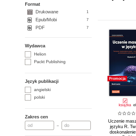
Format
Drukowane
1
Epub/Mobi
7
PDF
7
Wydawca
Helion
Packt Publishing
Promocja
Język publikacji
angielski
polski
książka
e
Zakres cen
Uczenie mas
–
języku R. Tw
doskonalenie