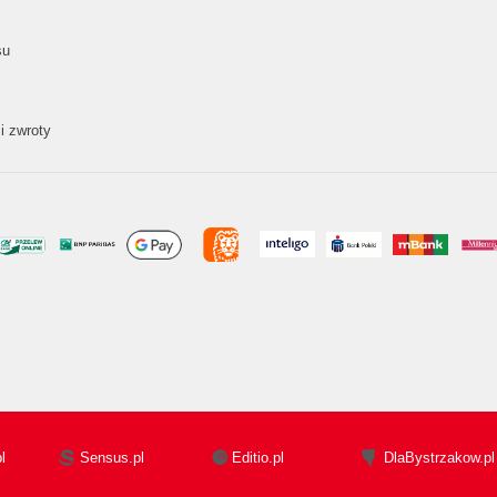
su
i zwroty
l
Sensus.pl
Editio.pl
DlaBystrzakow.pl