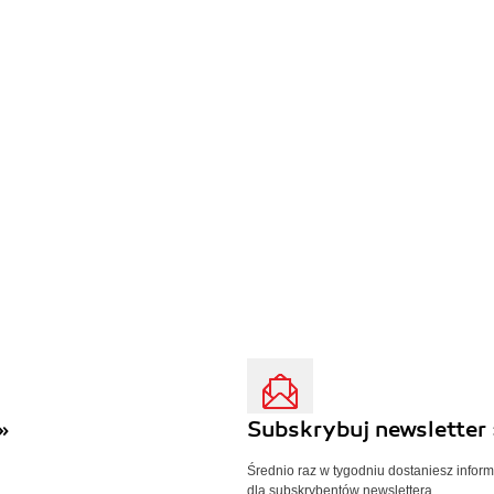
»
Subskrybuj newsletter 
Średnio raz w tygodniu dostaniesz infor
dla subskrybentów newslettera.