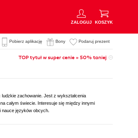
ZALOGUJ
KOSZYK
Pobierz aplikację
Bony
Podaruj prezent
TOP tytuł w super cenie » 50% taniej
 ludzkie zachowanie. Jest z wykształcenia
a całym świecie. Interesuje się między innymi
i nauce języków obcych.