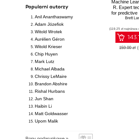
Machine Lear
Popularni autorzy
R. Expert te
for predictive
Anil Ananthaswamy
to solve all 
Brett La
analysis pr
Adam Józefiok
(119,25 zł najniższa 
Second Ed
Witold Wrotek
143.
Aurélien Géron
Witold Krieser
159.00 zł
Chip Huyen
Mark Lutz
Michael Albada
Chrissy LeMaire
Brandon Abshire
Rishal Hurbans
Jun Shan
Haibin Li
Matt Goldwasser
Upom Malik
Bony podarunkowe »