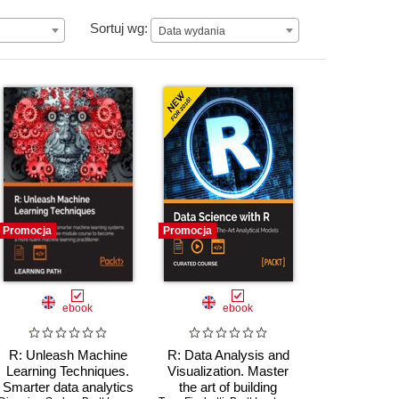
Data wydania
Sortuj wg:
Data wydania
Promocja
Promocja
ebook
ebook
R: Unleash Machine
R: Data Analysis and
Learning Techniques.
Visualization. Master
Smarter data analytics
the art of building