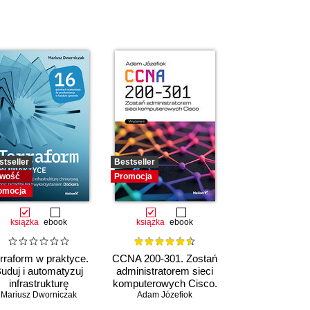
stseller
Bestseller
wość
Promocja
omocja
książka
ebook
książka
ebook
rraform w praktyce.
CCNA 200-301. Zostań
uduj i automatyzuj
administratorem sieci
infrastrukturę
komputerowych Cisco.
Mariusz Dworniczak
chmurową oraz
Adam Józefiok
Wydanie II
zarządzaj nią z