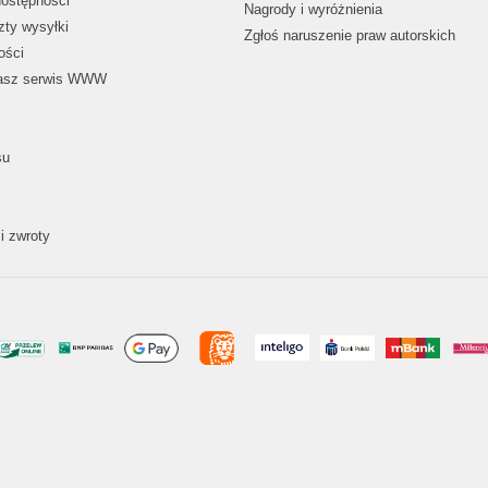
dostępności
Nagrody i wyróżnienia
zty wysyłki
Zgłoś naruszenie praw autorskich
ości
nasz serwis WWW
su
i zwroty