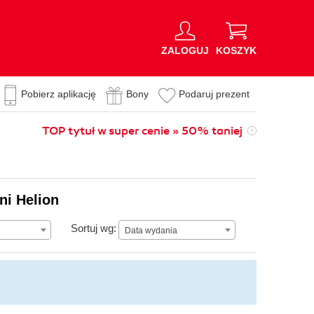
ZALOGUJ
KOSZYK
Pobierz aplikację
Bony
Podaruj prezent
TOP tytuł w super cenie » 50% taniej
ni Helion
Data wydania
Sortuj wg:
Data wydania