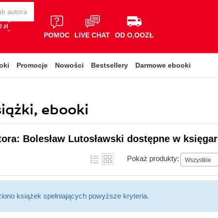
 zł
POMOC
LIVE CHAT
OD O,OOZŁ
oki
Promocje
Nowości
Bestsellery
Darmowe ebooki
iążki, ebooki
tora: Bolesław Lutosławski dostępne w księgar
Pokaż produkty:
Wszystkie
ziono książek spełniających powyższe kryteria.