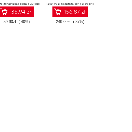
95 zł najniższa cena z 30 dni)
wykorzystaniem
(149,40 zł najniższa cena z 30 dni)
Dockera
35.94 zł
156.87 zł
59.90zł
(-40%)
249.00zł
(-37%)