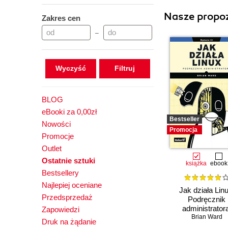
Nasze propoz
Zakres cen
–
Wyczyść
BLOG
eBooki za 0,00zł
Bestseller
Nowości
Promocja
Promocje
Outlet
Ostatnie sztuki
książka
ebook
Bestsellery
Najlepiej oceniane
Jak działa Linu
Przedsprzedaż
Podręcznik
administrator
Zapowiedzi
Wydanie III
Brian Ward
Druk na żądanie