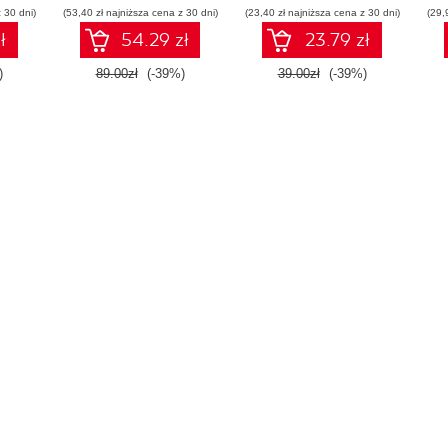
 30 dni)
(53,40 zł najniższa cena z 30 dni)
(23,40 zł najniższa cena z 30 dni)
(29,
ł
54.29 zł
23.79 zł
)
89.00zł
(-39%)
39.00zł
(-39%)