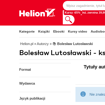
Kursy -65%
Inż. zwrotna 39,90
Kategorie
Książki
Ebooki
Kursy video
Audiobo
Helion.pl
» Autorzy
» 📚
Bolesław Lutosławski
Bolesław Lutosławski - ks
Tytuły au
Format
Wydawca
Nie znale
Język publikacji