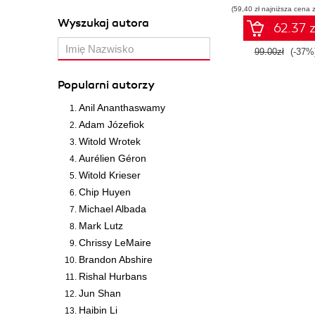
(59,40 zł najniższa cena z
Wyszukaj autora
62.37 z
99.00zł
(-37%
Popularni autorzy
Anil Ananthaswamy
Adam Józefiok
Witold Wrotek
Aurélien Géron
Witold Krieser
Chip Huyen
Michael Albada
Mark Lutz
Chrissy LeMaire
Brandon Abshire
Rishal Hurbans
Jun Shan
Haibin Li