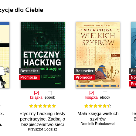
ycje dla Ciebie
Bestseller
Bestseller
Be
Promocja
Promocja
No
Pr
książka
ebook
książka
ebook
x.
Etyczny hacking i testy
Mała księga wielkich
Te
penetracyjne. Zadbaj o
szyfrów
B
a.
bezpieczeństwo sieci
Dominik Robakowski
Krzysztof Godzisz
LAN i WLAN