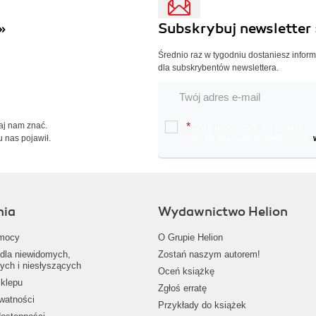
»
Subskrybuj newsletter 
Średnio raz w tygodniu dostaniesz infor
dla subskrybentów newslettera.
Daj nam znać.
*
Chcę otrzymywać na podany e-ma
u nas pojawił.
oraz nowościach wydawniczych.
nia
Wydawnictwo Helion
mocy
O Grupie Helion
dla niewidomych,
Zostań naszym autorem!
ych i niesłyszących
Oceń książkę
klepu
Zgłoś erratę
ywatności
Przykłady do książek