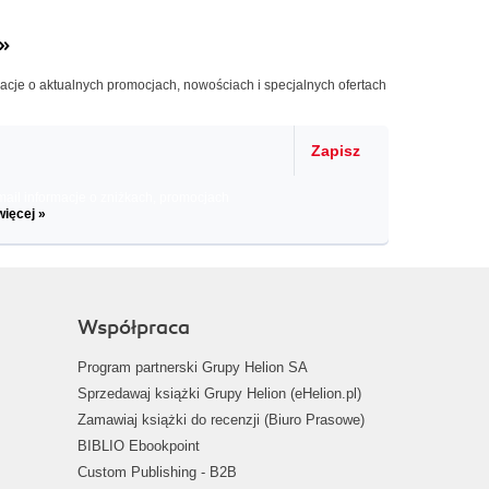
»
macje o aktualnych promocjach, nowościach i specjalnych ofertach
Zapisz
il informacje o zniżkach, promocjach
więcej »
Współpraca
Program partnerski Grupy Helion SA
Sprzedawaj książki Grupy Helion (eHelion.pl)
Zamawiaj książki do recenzji (Biuro Prasowe)
BIBLIO Ebookpoint
Custom Publishing - B2B