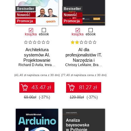
Bestseller
Bestseller
Nowość
Nowość
Promocja
Promocja
książka
ebook
książka
ebook
Architektura
AI dla
systemów AI.
profesjonalistów IT.
Projektowanie
Narzędzia i
Richard D Avila
skalowalnego i
,
Imran Ahmad
Chrissy LeMaire
techniki
,
Brandon Abshire
niezawodnego
zwiększające
(41,40 zł najniższa cena z 30 dni)
oprogramowania
(77,40 zł najniższa cena z 30 dni)
produktywność
43.47 zł
81.27 zł
69.00zł
(-37%)
129.00zł
(-37%)