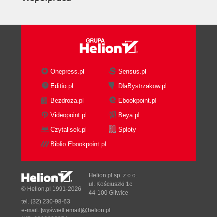
Onepress.pl
Sensus.pl
Editio.pl
DlaBystrzakow.pl
Bezdroza.pl
Ebookpoint.pl
Videopoint.pl
Beya.pl
Czytalisek.pl
Sploty
Biblio.Ebookpoint.pl
Helion.pl sp. z o.o.
ul. Kościuszki 1c
© Helion.pl 1991-2026
44-100 Gliwice
tel. (32) 230-98-63
e-mail:
[wyświetl email]@helion.pl