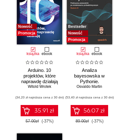
Nowość
Bestseller
Promocja
Nowość
Promocja
książka
ebook
książka
ebook
Arduino. 10
Analiza
projektów, które
bayesowska w
naprawdę działają
Pythonie.
Witold Wrotek
Osvaldo Martin
Praktyczny
przewodnik po
(34,20 zł najniższa cena z 30 dni)
(53,40 zł najniższa cena z 30 dni)
modelowaniu
probabilistycznym.
Wydanie III
35.91 zł
56.07 zł
57.00zł
(-37%)
89.00zł
(-37%)