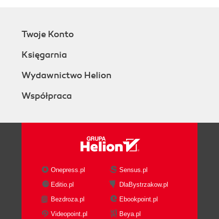
Twoje Konto
Księgarnia
Wydawnictwo Helion
Współpraca
Onepress.pl
Sensus.pl
Editio.pl
DlaBystrzakow.pl
Bezdroza.pl
Ebookpoint.pl
Videopoint.pl
Beya.pl