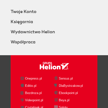
Twoje Konto
Księgarnia
Wydawnictwo Helion
Współpraca
Onepress.pl
Sensus.pl
Editio.pl
DlaBystrzakow.pl
Bezdroza.pl
Ebookpoint.pl
Videopoint.pl
Beya.pl
Czytalisek.pl
Sploty