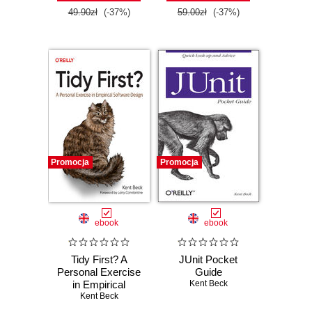
49.90zł
(-37%)
59.00zł
(-37%)
Promocja
Promocja
ebook
ebook
Tidy First? A
JUnit Pocket
Personal Exercise
Guide
in Empirical
Kent Beck
Software Design
Kent Beck