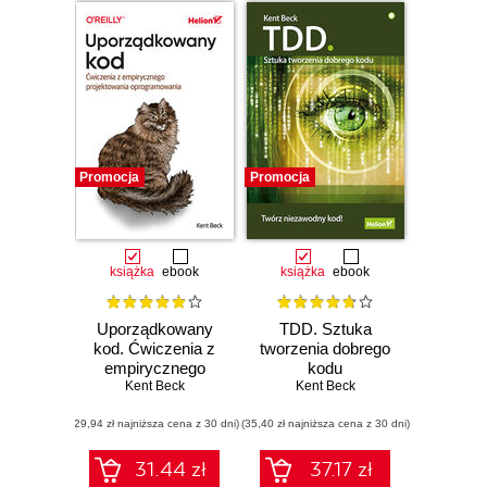
Promocja
Promocja
książka
ebook
książka
ebook
Uporządkowany
TDD. Sztuka
kod. Ćwiczenia z
tworzenia dobrego
empirycznego
kodu
projektowania
Kent Beck
Kent Beck
oprogramowania
(29,94 zł najniższa cena z 30 dni)
(35,40 zł najniższa cena z 30 dni)
31.44 zł
37.17 zł