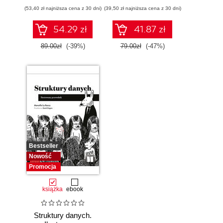
sieci LAN i WLAN
inteligencja i sieci
(53,40 zł najniższa cena z 30 dni)
(39,50 zł najniższa cena z 30 dni)
neuronowe
54.29 zł
41.87 zł
89.00zł
(-39%)
79.00zł
(-47%)
Bestseller
Nowość
Promocja
książka
ebook
Struktury danych.