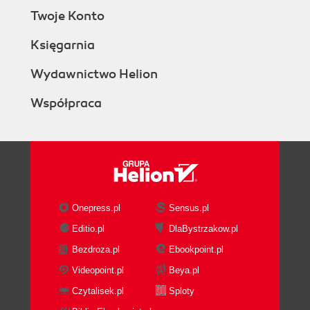
Twoje Konto
Księgarnia
Wydawnictwo Helion
Współpraca
Onepress.pl
Sensus.pl
Editio.pl
DlaBystrzakow.pl
Bezdroza.pl
Ebookpoint.pl
Videopoint.pl
Beya.pl
Czytalisek.pl
Sploty