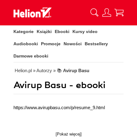
Kategorie
Książki
Ebooki
Kursy video
Audiobooki
Promocje
Nowości
Bestsellery
Darmowe ebooki
Helion.pl
» Autorzy
» 📚
Avirup Basu
Avirup Basu - ebooki
https://www.avirupbasu.com/p/resume_9.html
[Pokaż więcej]