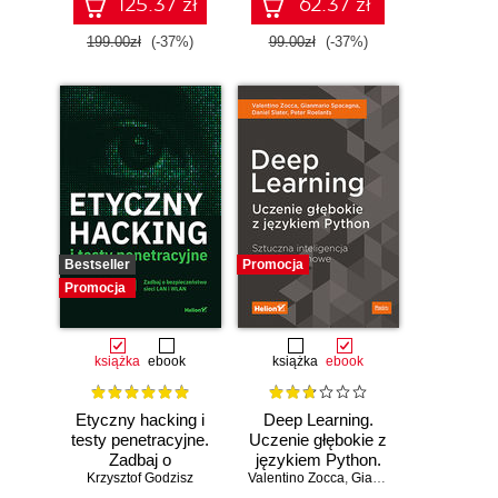
konstruowanie
125.37 zł
62.37 zł
inteligentnych
systemów
199.00zł
(-37%)
99.00zł
(-37%)
Bestseller
Promocja
Promocja
książka
ebook
książka
ebook
Etyczny hacking i
Deep Learning.
testy penetracyjne.
Uczenie głębokie z
Zadbaj o
językiem Python.
bezpieczeństwo
Krzysztof Godzisz
Valentino Zocca
Sztuczna
,
Gianmario Spacagna
,
D