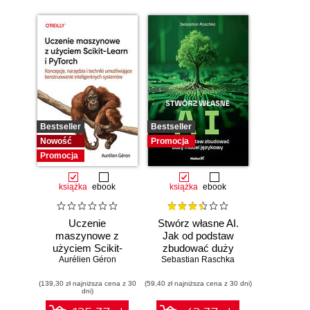
Bestseller
Bestseller
Nowość
Promocja
Promocja
książka
ebook
książka
ebook
Uczenie
Stwórz własne AI.
maszynowe z
Jak od podstaw
użyciem Scikit-
zbudować duży
Learn i PyTorch.
Aurélien Géron
model językowy
Sebastian Raschka
Koncepcje,
(139,30 zł najniższa cena z 30
narzędzia i techniki
(59,40 zł najniższa cena z 30 dni)
dni)
umożliwiające