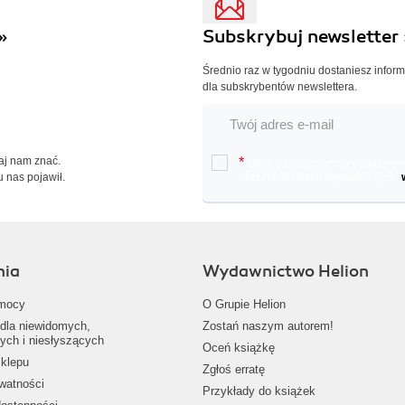
»
Subskrybuj newsletter 
Średnio raz w tygodniu dostaniesz infor
dla subskrybentów newslettera.
Daj nam znać.
*
Chcę otrzymywać na podany e-ma
u nas pojawił.
oraz nowościach wydawniczych.
nia
Wydawnictwo Helion
mocy
O Grupie Helion
dla niewidomych,
Zostań naszym autorem!
ych i niesłyszących
Oceń książkę
klepu
Zgłoś erratę
ywatności
Przykłady do książek