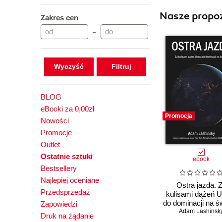
Nasze propoz
Zakres cen
–
Wyczyść
BLOG
eBooki za 0,00zł
Promocja
Nowości
Promocje
Outlet
Ostatnie sztuki
ebook
Bestsellery
Najlepiej oceniane
Ostra jazda. 
Przedsprzedaż
kulisami dążeń 
do dominacji na ś
Zapowiedzi
Adam Lashinsk
Druk na żądanie