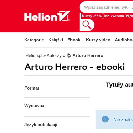
Kursy -65%
Inż. zwrotna 39,90
Kategorie
Książki
Ebooki
Kursy video
Audiobo
Helion.pl
» Autorzy
» 📚
Arturo Herrero
Arturo Herrero - ebooki
Tytuły au
Format
Wydawca
Nie znale
Język publikacji