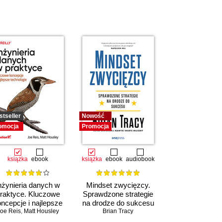
stseller
Nowość
omocja
Promocja
książka
ebook
książka
ebook
audiobook
nżynieria danych w
Mindset zwycięzcy.
raktyce. Kluczowe
Sprawdzone strategie
ncepcje i najlepsze
na drodze do sukcesu
oe Reis
technologie
,
Matt Housley
Brian Tracy