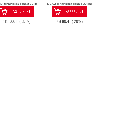
40 zł najniższa cena z 30 dni)
(39,92 zł najniższa cena z 30 dni)
74.97 zł
39.92 zł
119.00zł
(-37%)
49.90zł
(-20%)