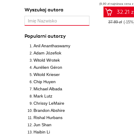
(9,90 zł najniższa cena z
Wyszukaj autora
32.21 z
37.89 zł
(-15%
Popularni autorzy
Anil Ananthaswamy
Adam Józefiok
Witold Wrotek
Aurélien Géron
Witold Krieser
Chip Huyen
Michael Albada
Mark Lutz
Chrissy LeMaire
Brandon Abshire
Rishal Hurbans
Jun Shan
Haibin Li