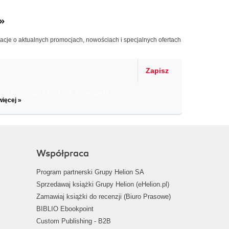
»
macje o aktualnych promocjach, nowościach i specjalnych ofertach
Zapisz
il informacje o zniżkach, promocjach
więcej »
Współpraca
Program partnerski Grupy Helion SA
Sprzedawaj książki Grupy Helion (eHelion.pl)
Zamawiaj książki do recenzji (Biuro Prasowe)
BIBLIO Ebookpoint
Custom Publishing - B2B