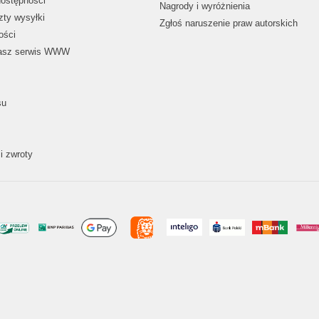
dostępności
Nagrody i wyróżnienia
zty wysyłki
Zgłoś naruszenie praw autorskich
ości
nasz serwis WWW
su
i zwroty