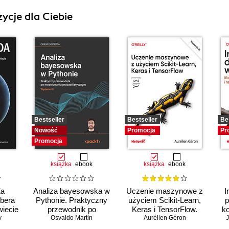
ycje dla Ciebie
Bestseller
Bestseller
Be
Nowość
Promocja
Pr
Promocja
książka
ebook
książka
ebook
Za
Analiza bayesowska w
Uczenie maszynowe z
I
Ubera
Pythonie. Praktyczny
użyciem Scikit-Learn,
p
wiecie
przewodnik po
Keras i TensorFlow.
ko
y
modelowaniu
Osvaldo Martin
Aurélien Géron
Wydanie III
J
probabilistycznym.