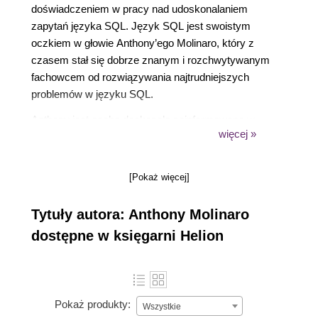
doświadczeniem w pracy nad udoskonalaniem
zapytań języka SQL. Język SQL jest swoistym
oczkiem w głowie Anthony’ego Molinaro, który z
czasem stał się dobrze znanym i rozchwytywanym
fachowcem od rozwiązywania najtrudniejszych
problemów w języku SQL.
Anthony jest osobą doskonale poinformowaną w
więcej »
kwestiach związanych z bazami danych, znawcą
teorii relacyjnej oraz świetnym praktykiem z ponad
dziewięcioletnim doświadczeniem. Biegle posługuje
[Pokaż więcej]
się nowymi, potężnymi konstrukcjami języka SQL,
włącznie z dodanymi niedawno do standardu SQL
Tytuły autora: Anthony Molinaro
funkcjami okienkowania.
dostępne w księgarni Helion
Pokaż produkty:
Wszystkie