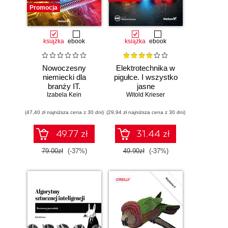
Promocja
książka
ebook
książka
ebook
Nowoczesny
Elektrotechnika w
niemiecki dla
pigułce. I wszystko
branży IT.
jasne
Praktyczne
Izabela Kein
Witold Krieser
przykłady i
(47,40 zł najniższa cena z 30 dni)
ćwiczenia
(29,94 zł najniższa cena z 30 dni)
49.77 zł
31.44 zł
79.00zł
(-37%)
49.90zł
(-37%)