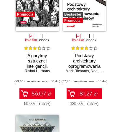
Promocja
Bestseller
Promocja
książka
ebook
książka
ebook
Algorytmy
Podstawy
sztucznej
architektury
inteligencji.
oprogramowania
Rishal Hurbans
Ilustrowany
Mark Richards
dla inżynierów.
,
Neal Ford
przewodnik
Wydanie II
(53,40 zł najniższa cena z 30 dni)
(77,40 zł najniższa cena z 30 dni)
56.07 zł
81.27 zł
89.00zł
(-37%)
129.00zł
(-37%)