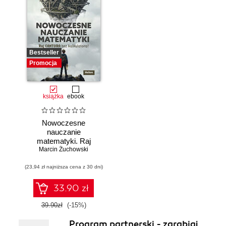
Bestseller
Promocja
książka
ebook
Nowoczesne
nauczanie
matematyki. Raj
Marcin Żuchowski
Cantora bez
kalkulatora?
(23,94 zł najniższa cena z 30 dni)
33.90 zł
39.90zł
(-15%)
Program partnerski - zarabiaj