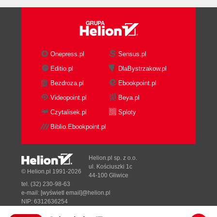
Onepress.pl
Sensus.pl
Editio.pl
DlaBystrzakow.pl
Bezdroza.pl
Ebookpoint.pl
Videopoint.pl
Beya.pl
Czytalisek.pl
Sploty
Biblio.Ebookpoint.pl
Helion.pl sp. z o.o.
ul. Kościuszki 1c
© Helion.pl 1991-2026
44-100 Gliwice
tel. (32) 230-98-63
e-mail:
[wyświetl email]@helion.pl
NIP: 6312636254
Regon: 241989027