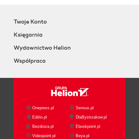
Twoje Konto
Księgarnia
Wydawnictwo Helion
Współpraca
Onepress.pl
Sensus.pl
Editio.pl
DlaBystrzakow.pl
Bezdroza.pl
Ebookpoint.pl
Videopoint.pl
Beya.pl