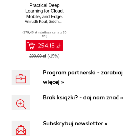
Practical Deep
Learning for Cloud,
Mobile, and Edge.
Anirudh Koul
Real-World AI &
,
Siddha Ganju
,
Meher Kasam
Computer-Vision
(179,40 zł najniższa cena z 30
Projects Using
dni)
Python, Keras &
TensorFlow
254.15 zł
299.00 zł
(-15%)
Program partnerski - zarabiaj
więcej »
Brak książki? - daj nam znać »
Subskrybuj newsletter »