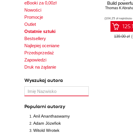
eBooki za 0,00zł
Build powerf
Thomas K Abrah
with cognitiv
Nowości
learning and a
Promocje
(104,25 zł najniższa
intellig
Outlet
125.
Ostatnie sztuki
139.00 zł
Bestsellery
Najlepiej oceniane
Przedsprzedaż
Zapowiedzi
Druk na żądanie
Wyszukaj autora
Popularni autorzy
Anil Ananthaswamy
Adam Józefiok
Witold Wrotek