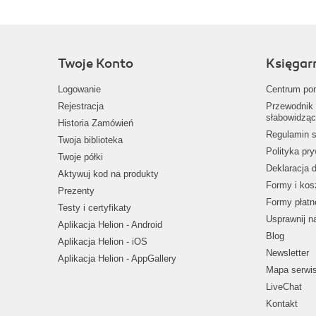
Twoje Konto
Księgar
Logowanie
Centrum po
Rejestracja
Przewodnik 
słabowidząc
Historia Zamówień
Regulamin s
Twoja biblioteka
Polityka pr
Twoje półki
Deklaracja 
Aktywuj kod na produkty
Formy i kos
Prezenty
Formy płatn
Testy i certyfikaty
Usprawnij 
Aplikacja Helion - Android
Blog
Aplikacja Helion - iOS
Newsletter
Aplikacja Helion - AppGallery
Mapa serwi
LiveChat
Kontakt