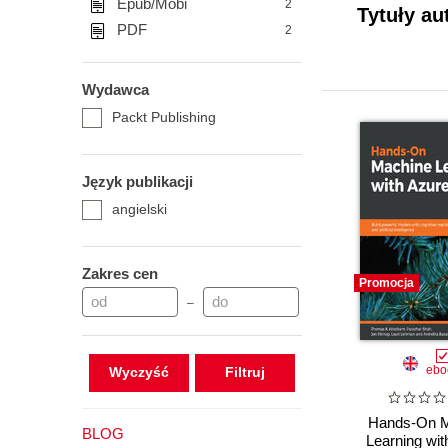
Epub/Mobi
2
Tytuły au
PDF
2
Wydawca
Packt Publishing
Język publikacji
angielski
Zakres cen
Promocja
–
ebo
Wyczyść
Hands-On M
BLOG
Learning wit