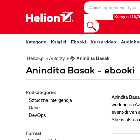
Kursy od 16,70
Kategorie
Książki
Ebooki
Kursy video
Audiobo
Helion.pl
» Autorzy
» 📚
Anindita Basak
Anindita Basak - ebooki
Podkategorie:
Anindita Basa
Sztuczna inteligencja
working on Az
Dane
event-driven a
DevOps
She is also a
Format