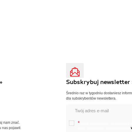
»
Subskrybuj newsletter 
Średnio raz w tygodniu dostaniesz infor
dla subskrybentów newslettera.
Daj nam znać.
*
Chcę otrzymywać na podany e-ma
u nas pojawił.
oraz nowościach wydawniczych.