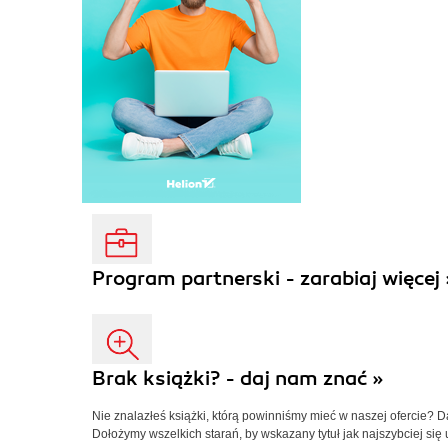
Program partnerski - zarabiaj więcej 
Brak książki? - daj nam znać »
Nie znalazłeś książki, którą powinniśmy mieć w naszej ofercie? 
Dołożymy wszelkich starań, by wskazany tytuł jak najszybciej się 