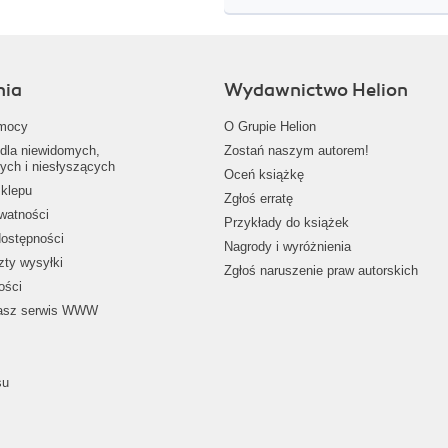
nia
Wydawnictwo Helion
mocy
O Grupie Helion
dla niewidomych,
Zostań naszym autorem!
ych i niesłyszących
Oceń książkę
klepu
Zgłoś erratę
ywatności
Przykłady do książek
dostępności
Nagrody i wyróżnienia
zty wysyłki
Zgłoś naruszenie praw autorskich
ości
nasz serwis WWW
su