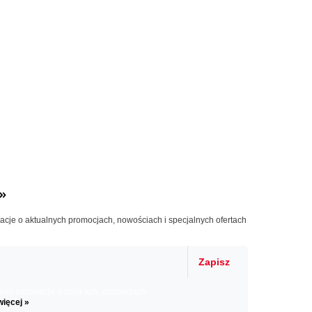
»
macje o aktualnych promocjach, nowościach i specjalnych ofertach
Zapisz
il informacje o zniżkach, promocjach
więcej »