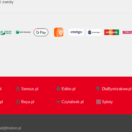
i zwroty
l
Sensus.pl
Editio.pl
DlaBystrzakow.pl
pl
Beya.pl
Czytalisek.pl
Sploty
il]@helion.pl