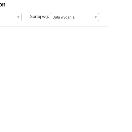
on
Data wydania
Sortuj wg:
Data wydania