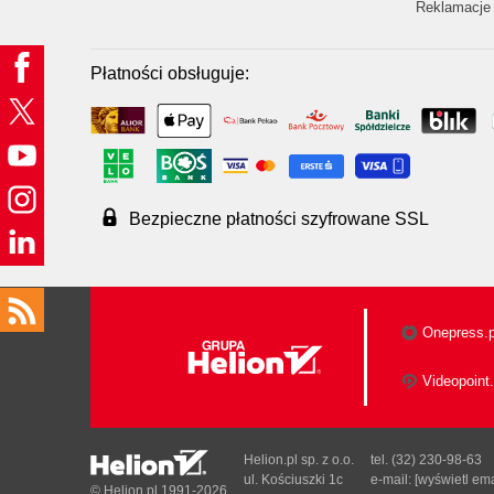
Reklamacje 
Płatności obsługuje:
Bezpieczne płatności szyfrowane SSL
Onepress.p
Videopoint.
Helion.pl sp. z o.o.
tel. (32) 230-98-63
ul. Kościuszki 1c
e-mail:
[wyświetl ema
© Helion.pl 1991-2026