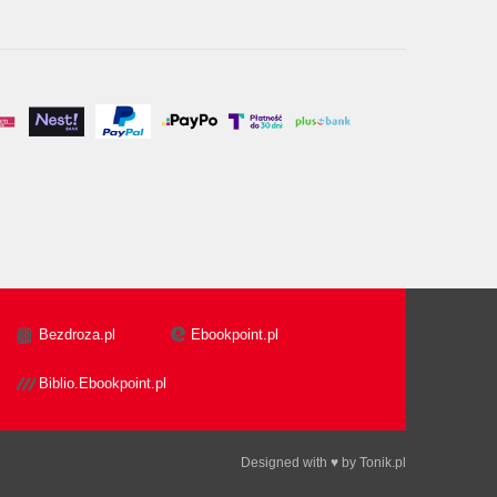
Bezdroza.pl
Ebookpoint.pl
Biblio.Ebookpoint.pl
Designed with ♥ by
Tonik.pl