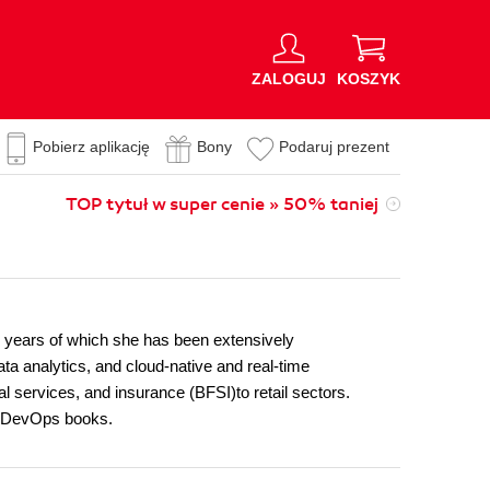
ZALOGUJ
KOSZYK
Pobierz aplikację
Bony
Podaruj prezent
TOP tytuł w super cenie » 50% taniej
12 years of which she has been extensively
ta analytics, and cloud-native and real-time
al services, and insurance (BFSI)to retail sectors.
nd DevOps books.