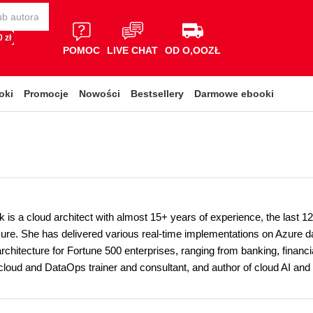
 zł
POMOC
LIVE CHAT
OD O,OOZŁ
oki
Promocje
Nowości
Bestsellery
Darmowe ebooki
k is a cloud architect with almost 15+ years of experience, the last 
ure. She has delivered various real-time implementations on Azure da
rchitecture for Fortune 500 enterprises, ranging from banking, financi
 cloud and DataOps trainer and consultant, and author of cloud AI a