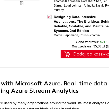
Thomas K Abraham
,
Parashar Shah
,
Jen
Stirrup
,
Lauri Lehman
,
Anindita Basak
,
Ry
Murphy
Designing Data-Intensive
Applications. The Big Ideas Beh
Reliable, Scalable, and Maintaina
Systems. 2nd Edition
Martin Kleppmann
,
Chris Riccomini
Cena zestawu:
421.6
Oszczędzasz: 95,38 zł (
Dodaj do koszyk
 with Microsoft Azure. Real-time data
using Azure Stream Analytics
e used by many organizations around the world. Its latest analytics of
 insights from different kinds of data in real-time.