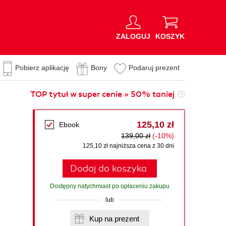
ZALOGUJ
KOSZYK
Pobierz aplikację
Bony
Podaruj prezent
TOP tytuł w super cenie » 50% taniej
125,10 zł
Ebook
139,00 zł
(-10%)
125,10 zł najniższa cena z 30 dni
Dodaj do koszyka
Dostępny natychmiast po opłaceniu zakupu
lub
Kup na prezent