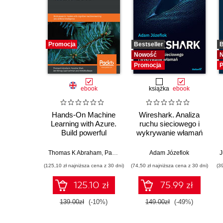
Promocja
Bestseller
B
Nowość
Promocja
P
ebook
książka
ebook
Hands-On Machine
Wireshark. Analiza
Learning with Azure.
ruchu sieciowego i
Build powerful
wykrywanie włamań
models with cognitive
machine learning and
w
Thomas K Abraham
,
Parashar Shah
,
Jen Stirrup
Adam Józefiok
,
Lauri Lehman
,
J
artificial intelligence
(125,10 zł najniższa cena z 30 dni)
(74,50 zł najniższa cena z 30 dni)
(3
125.10 zł
75.99 zł
139.00zł
(-10%)
149.00zł
(-49%)