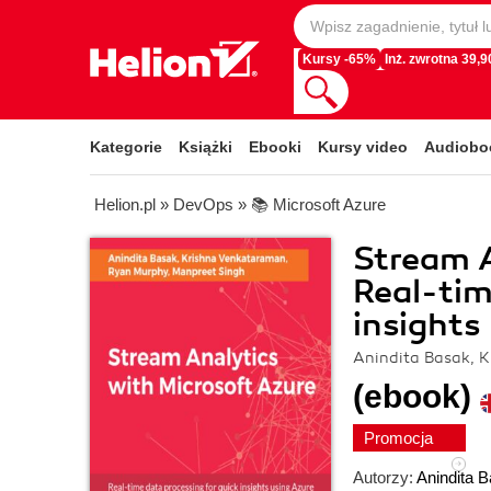
Kursy -65%
Inż. zwrotna 39,90
Kategorie
Książki
Ebooki
Kursy video
Audiobo
Helion.pl
»
DevOps
»
📚 Microsoft Azure
Stream A
Real-tim
insights
Anindita Basak, 
(ebook)
Promocja
Autorzy:
Anindita 