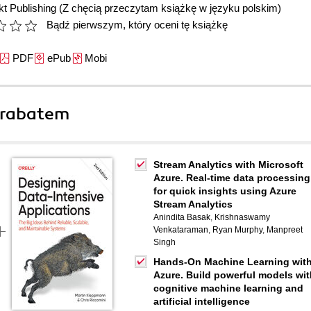
t Publishing
(Z chęcią przeczytam książkę w języku polskim)
Bądź pierwszym, który oceni tę książkę
PDF
ePub
Mobi
 rabatem
Stream Analytics with Microsoft
Azure. Real-time data processing
for quick insights using Azure
Stream Analytics
Anindita Basak
,
Krishnaswamy
Venkataraman
,
Ryan Murphy
,
Manpreet
Singh
Hands-On Machine Learning wit
Azure. Build powerful models wit
cognitive machine learning and
artificial intelligence