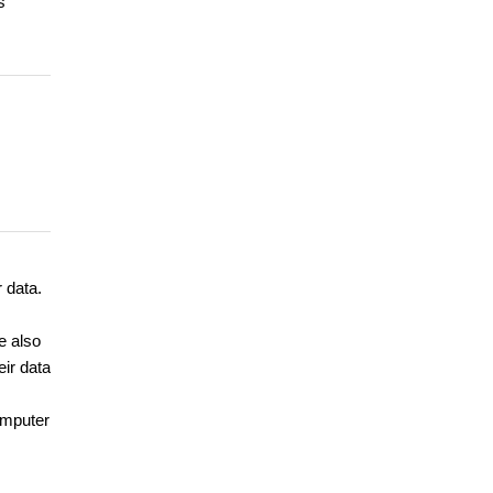
s
 data.
e also
eir data
omputer