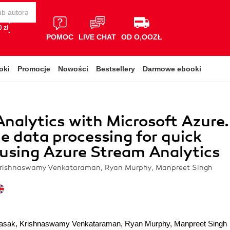
 zł
POMOC
LIVE CHAT
OD O,OOZŁ
oki
Promocje
Nowości
Bestsellery
Darmowe ebooki
nalytics with Microsoft Azure.
e data processing for quick
 using Azure Stream Analytics
Krishnaswamy Venkataraman, Ryan Murphy, Manpreet Singh
Basak
,
Krishnaswamy Venkataraman
,
Ryan Murphy
,
Manpreet Singh