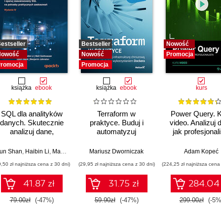
estseller
Bestseller
Nowość
Nowość
Nowość
Promocja
romocja
Promocja
książka
ebook
książka
ebook
kurs
SQL dla analityków
Terraform w
Power Query. 
danych. Skutecznie
praktyce. Buduj i
video. Analizuj 
analizuj dane,
automatyzuj
jak profesjonal
wyciągaj
infrastrukturę
artościowe wnioski i
chmurową oraz
un Shan
Anindita Basak
,
Haibin Li
,
Ryan Murphy
,
Matt Goldwasser
Mariusz Dworniczak
,
Upom Malik
,
Benjamin Johnston
Adam Kopeć
opanuj
zarządzaj nią z
9,50 zł najniższa cena z 30 dni)
(29,95 zł najniższa cena z 30 dni)
(224,25 zł najniższa cena 
zaawansowany SQL
wykorzystaniem
na potrzeby
Dockera
41.87 zł
31.75 zł
284.04 
praktycznych
zastosowań.
79.00zł
(-47%)
59.90zł
(-47%)
299.00zł
(-5%
Wydanie IV