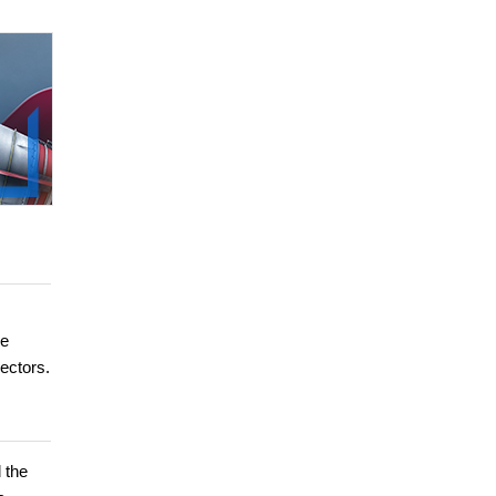
me
sectors.
 the