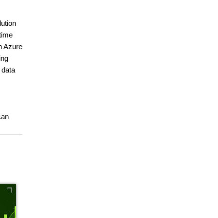
lution
-time
in Azure
ing
 data
can