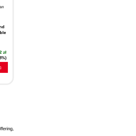
an
ind
ble
2 zł
18%)
a
fering,