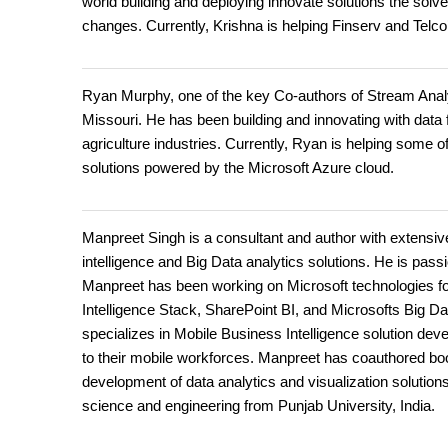
world building and deploying innovate solutions the sol
changes. Currently, Krishna is helping Finserv and Telco
Ryan Murphy, one of the key Co-authors of Stream Analytic
Missouri. He has been building and innovating with data 
agriculture industries. Currently, Ryan is helping some o
solutions powered by the Microsoft Azure cloud.
Manpreet Singh is a consultant and author with extensive
intelligence and Big Data analytics solutions. He is pass
Manpreet has been working on Microsoft technologies fo
Intelligence Stack, SharePoint BI, and Microsofts Big D
specializes in Mobile Business Intelligence solution dev
to their mobile workforces. Manpreet has coauthored boo
development of data analytics and visualization solutio
science and engineering from Punjab University, India.