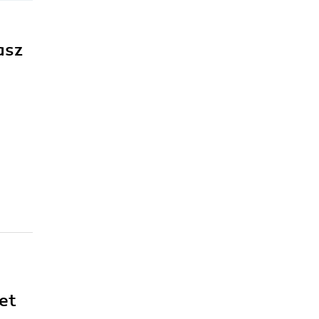
asz
et