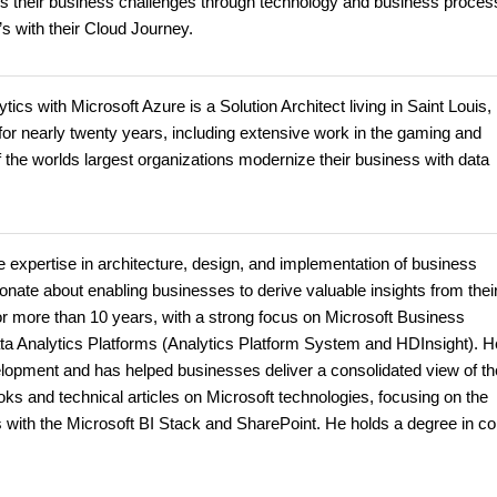
ves their business challenges through technology and business proces
’s with their Cloud Journey.
s with Microsoft Azure is a Solution Architect living in Saint Louis,
for nearly twenty years, including extensive work in the gaming and
f the worlds largest organizations modernize their business with data
 expertise in architecture, design, and implementation of business
ionate about enabling businesses to derive valuable insights from their
r more than 10 years, with a strong focus on Microsoft Business
ata Analytics Platforms (Analytics Platform System and HDInsight). H
elopment and has helped businesses deliver a consolidated view of th
ks and technical articles on Microsoft technologies, focusing on the
ns with the Microsoft BI Stack and SharePoint. He holds a degree in c