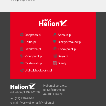
Onepress.pl
Sensus.pl
Editio.pl
DlaBystrzakow.pl
Bezdroza.pl
Ebookpoint.pl
Videopoint.pl
Beya.pl
Czytalisek.pl
Sploty
Biblio.Ebookpoint.pl
Helion.pl sp. z o.o.
ul. Kościuszki 1c
© Helion.pl 1991-2026
44-100 Gliwice
tel. (32) 230-98-63
e-mail:
[wyświetl email]@helion.pl