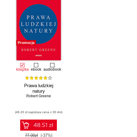
Promocja
książka
ebook
audiobook
Prawa ludzkiej
natury
Robert Greene
(46,20 zł najniższa cena z 30 dni)
48.51 zł
77.00zł
(-37%)