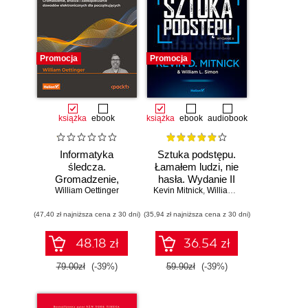
Promocja
Promocja
książka
ebook
książka
ebook
audiobook
Informatyka
Sztuka podstępu.
śledcza.
Łamałem ludzi, nie
Gromadzenie,
hasła. Wydanie II
William Oettinger
analiza i
Kevin Mitnick
,
William L. Simon
zabezpieczanie
(47,40 zł najniższa cena z 30 dni)
dowodów
(35,94 zł najniższa cena z 30 dni)
elektronicznych dla
początkujących.
48.18 zł
36.54 zł
Wydanie II
79.00zł
(-39%)
59.90zł
(-39%)