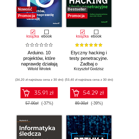
Nowość
Bestseller
Promocja
Promocja
książka
ebook
książka
ebook
Arduino. 10
Etyczny hacking i
projektów, które
testy penetracyjne.
naprawdę działają
Zadbaj o
Witold Wrotek
bezpieczeństwo
Krzysztof Godzisz
sieci LAN i WLAN
(34,20 zł najniższa cena z 30 dni)
(53,40 zł najniższa cena z 30 dni)
35.91 zł
54.29 zł
57.00zł
(-37%)
89.00zł
(-39%)