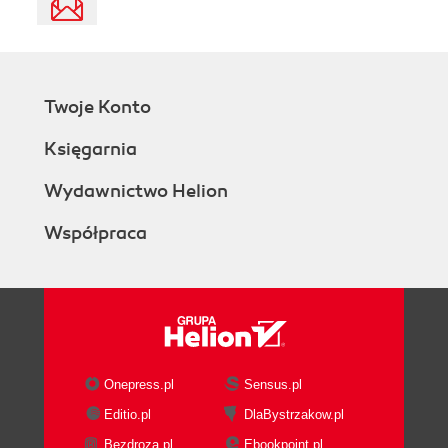
Twoje Konto
Księgarnia
Wydawnictwo Helion
Współpraca
Onepress.pl
Sensus.pl
Editio.pl
DlaBystrzakow.pl
Bezdroza.pl
Ebookpoint.pl