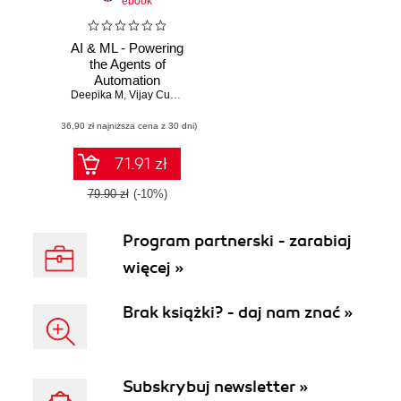
ebook
AI & ML - Powering
the Agents of
Automation
Deepika M
,
Vijay Cuddapah
,
Amitendra Srivastava
,
Srinivas Mahank
(36,90 zł najniższa cena z 30 dni)
71.91 zł
79.90 zł
(-10%)
Program partnerski - zarabiaj
więcej »
Brak książki? - daj nam znać »
Subskrybuj newsletter »