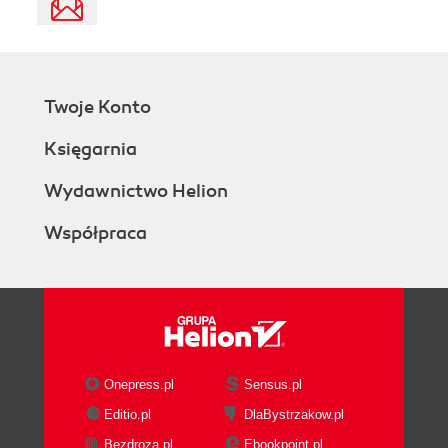
Twoje Konto
Księgarnia
Wydawnictwo Helion
Współpraca
Onepress.pl
Sensus.pl
Editio.pl
DlaBystrzakow.pl
Bezdroza.pl
Ebookpoint.pl