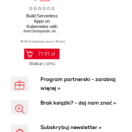
ebook
Build Serverless
Apps on
Kubernetes with
Amit Deshpande
Knative
,
Anuj Gupta
,
Ashish Saxena
(36,90 zł najniższa cena z 30 dni)
71.91 zł
79.90 zł
(-10%)
Program partnerski - zarabiaj
więcej »
Brak książki? - daj nam znać »
Subskrybuj newsletter »