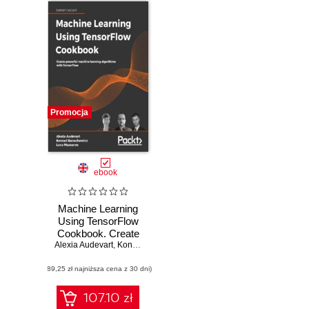
Promocja
ebook
Machine Learning
Using TensorFlow
Cookbook. Create
Alexia Audevart
powerful machine
,
Konrad Banachewicz
,
Luca Massaron
learning algorithms
(89,25 zł najniższa cena z 30 dni)
with TensorFlow
107.10 zł