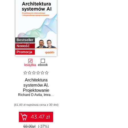
Bestseller
Nowość
Promocja
książka
ebook
Architektura
systemów AI.
Projektowanie
Richard D Avila
skalowalnego i
,
Imran Ahmad
niezawodnego
(41,40 zł najniższa cena z 30 dni)
oprogramowania
43.47 zł
69.00zł
(-37%)