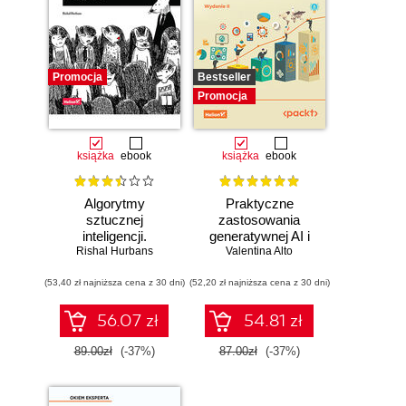
Promocja
Bestseller
Promocja
książka
ebook
książka
ebook
Algorytmy
Praktyczne
sztucznej
zastosowania
inteligencji.
generatywnej AI i
Rishal Hurbans
Ilustrowany
Valentina Alto
ChatGPT.
przewodnik
Wykorzystaj
(53,40 zł najniższa cena z 30 dni)
(52,20 zł najniższa cena z 30 dni)
potencjał inżynierii
promptów z
technologiami
56.07 zł
54.81 zł
OpenAI dla
zwiększenia
89.00zł
(-37%)
87.00zł
(-37%)
produktywności i
kreatywności.
Wydanie II