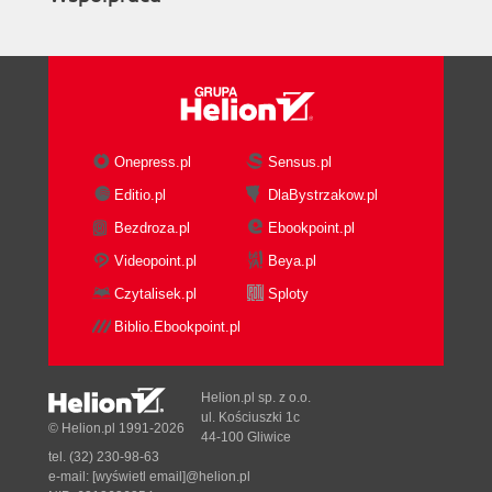
Onepress.pl
Sensus.pl
Editio.pl
DlaBystrzakow.pl
Bezdroza.pl
Ebookpoint.pl
Videopoint.pl
Beya.pl
Czytalisek.pl
Sploty
Biblio.Ebookpoint.pl
Helion.pl sp. z o.o.
ul. Kościuszki 1c
© Helion.pl 1991-2026
44-100 Gliwice
tel. (32) 230-98-63
e-mail:
[wyświetl email]@helion.pl