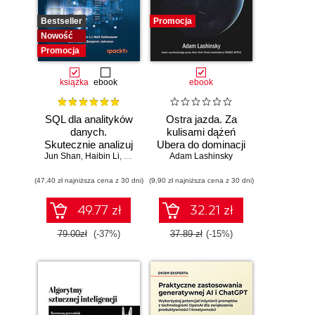
Bestseller
Promocja
Nowość
Promocja
książka
ebook
ebook
SQL dla analityków
Ostra jazda. Za
danych.
kulisami dążeń
Skutecznie analizuj
Ubera do dominacji
Jun Shan
dane, wyciągaj
,
Haibin Li
,
Matt Goldwasser
Adam Lashinsky
na świecie
,
Upom Malik
,
Benjamin Johnston
wartościowe
(47,40 zł najniższa cena z 30 dni)
wnioski i opanuj
(9,90 zł najniższa cena z 30 dni)
zaawansowany
SQL na potrzeby
49.77 zł
32.21 zł
praktycznych
zastosowań.
79.00zł
(-37%)
37.89 zł
(-15%)
Wydanie IV