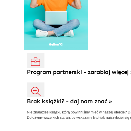
Program partnerski - zarabiaj więcej 
Brak książki? - daj nam znać »
Nie znalazłeś książki, którą powinniśmy mieć w naszej ofercie? 
Dołożymy wszelkich starań, by wskazany tytuł jak najszybciej się 