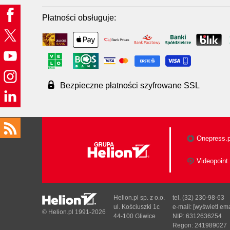
Płatności obsługuje:
Bezpieczne płatności szyfrowane SSL
Onepress.p
Videopoint.
Helion.pl sp. z o.o.
tel. (32) 230-98-63
ul. Kościuszki 1c
e-mail:
[wyświetl ema
© Helion.pl 1991-2026
44-100 Gliwice
NIP: 6312636254
Regon: 241989027