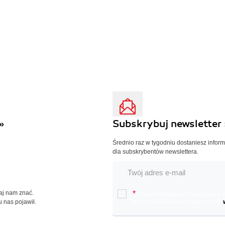
»
Subskrybuj newsletter 
Średnio raz w tygodniu dostaniesz infor
dla subskrybentów newslettera.
Daj nam znać.
*
Chcę otrzymywać na podany e-ma
u nas pojawił.
oraz nowościach wydawniczych.