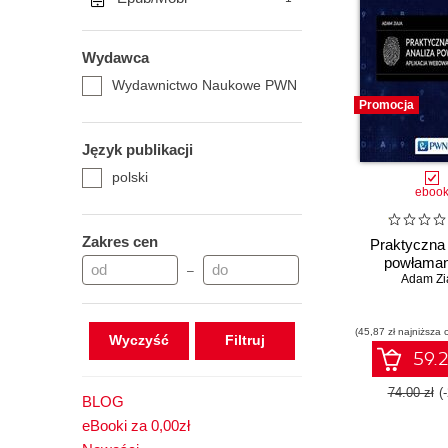
Wydawca
Wydawnictwo Naukowe PWN
Promocja
Język publikacji
polski
eboo
Zakres cen
Praktyczna 
powłama
–
Adam Zi
(45,87 zł najniższa 
Wyczyść
59.2
74.00 zł
(
BLOG
eBooki za 0,00zł