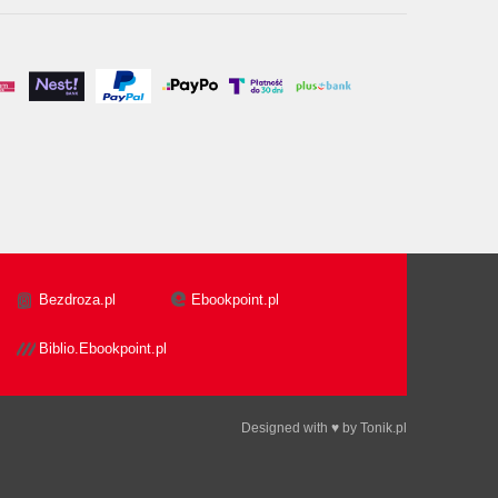
Bezdroza.pl
Ebookpoint.pl
Biblio.Ebookpoint.pl
Designed with ♥ by
Tonik.pl