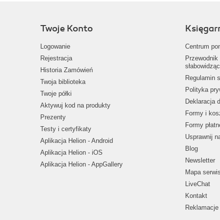
Twoje Konto
Księgar
Logowanie
Centrum po
Rejestracja
Przewodnik 
słabowidząc
Historia Zamówień
Regulamin s
Twoja biblioteka
Polityka pr
Twoje półki
Deklaracja 
Aktywuj kod na produkty
Formy i kos
Prezenty
Formy płatn
Testy i certyfikaty
Usprawnij 
Aplikacja Helion - Android
Blog
Aplikacja Helion - iOS
Newsletter
Aplikacja Helion - AppGallery
Mapa serwi
LiveChat
Kontakt
Reklamacje 