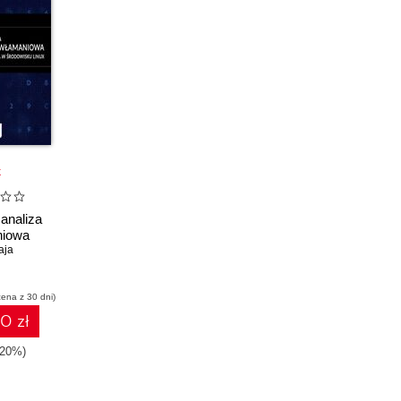
k
analiza
niowa
aja
cena z 30 dni)
0 zł
-20%)