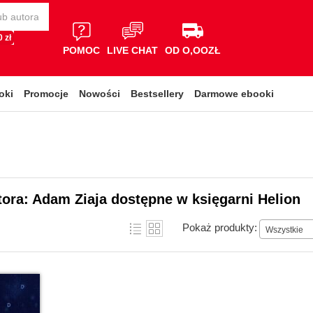
 zł
POMOC
LIVE CHAT
OD O,OOZŁ
oki
Promocje
Nowości
Bestsellery
Darmowe ebooki
tora: Adam Ziaja dostępne w księgarni Helion
Pokaż produkty:
Wszystkie