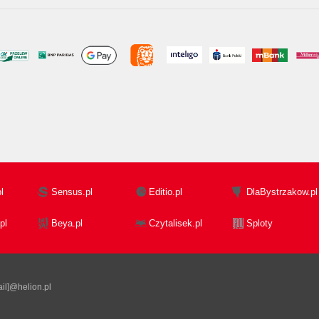
l
Sensus.pl
Editio.pl
DlaBystrzakow.pl
pl
Beya.pl
Czytalisek.pl
Sploty
il]@helion.pl