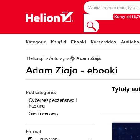
Kursy od 16,70
Kategorie
Książki
Ebooki
Kursy video
Audiobo
Helion.pl
» Autorzy
» 📚
Adam Ziaja
Adam Ziaja - ebooki
Tytuły au
Podkategorie:
Cyberbezpieczeństwo i
hacking
Sieci i serwery
Format
Epub/Mobi
1