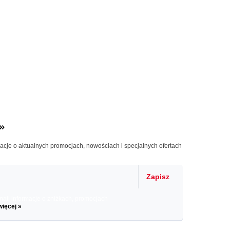
»
macje o aktualnych promocjach, nowościach i specjalnych ofertach
Zapisz
il informacje o zniżkach, promocjach
więcej »