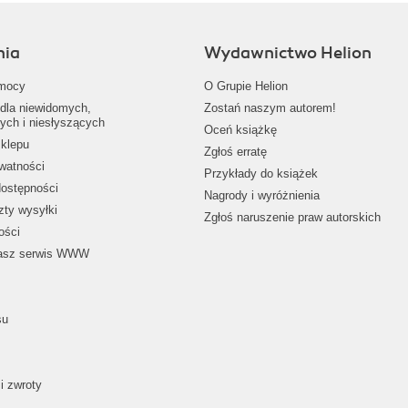
nia
Wydawnictwo Helion
mocy
O Grupie Helion
dla niewidomych,
Zostań naszym autorem!
ych i niesłyszących
Oceń książkę
klepu
Zgłoś erratę
ywatności
Przykłady do książek
dostępności
Nagrody i wyróżnienia
zty wysyłki
Zgłoś naruszenie praw autorskich
ości
nasz serwis WWW
su
i zwroty