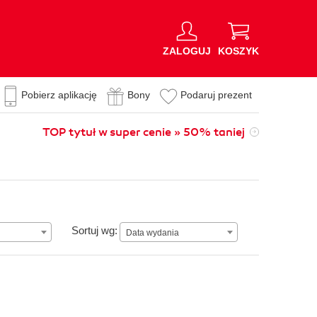
ZALOGUJ
KOSZYK
Pobierz aplikację
Bony
Podaruj prezent
TOP tytuł w super cenie » 50% taniej
Data wydania
Sortuj wg:
Data wydania