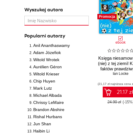
Wyszukaj autora
Promocja
Popularni autorzy
ebook
Anil Ananthaswamy
Adam Józefiok
Księga niesamowi
Witold Wrotek
(nie) z tej ziemi! 
Aurélien Géron
faktów prawdziw
Witold Krieser
choć niezwykł
Ian Locke
Chip Huyen
(21,17 zł najniższa cena z
Mark Lutz
21.17 z
Michael Albada
24.90 zł
(-15%
Chrissy LeMaire
Brandon Abshire
Rishal Hurbans
Jun Shan
Haibin Li