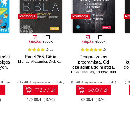
Promocja
Promocja
Pr
książka
ebook
książka
ebook
tości
Excel 365. Biblia
Pragmatyczny
Księga
Michael Alexander
,
Dick Kusleika
programista. Od
ku
ych,
czeladnika do mistrza.
do 
ych
David Thomas
Wydanie II
,
Andrew Hunt
 30 dni)
(107,40 zł najniższa cena z 30 dni)
(53,40 zł najniższa cena z 30 dni)
(9,9
ł
112.77 zł
56.07 zł
)
179.00zł
(-37%)
89.00zł
(-37%)