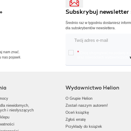
»
Subskrybuj newsletter 
Średnio raz w tygodniu dostaniesz infor
dla subskrybentów newslettera.
Daj nam znać.
*
Chcę otrzymywać na podany e-ma
u nas pojawił.
oraz nowościach wydawniczych.
nia
Wydawnictwo Helion
mocy
O Grupie Helion
dla niewidomych,
Zostań naszym autorem!
ych i niesłyszących
Oceń książkę
klepu
Zgłoś erratę
ywatności
Przykłady do książek