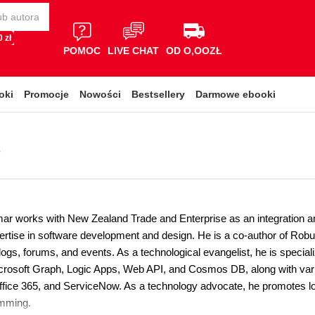
 zł
POMOC
LIVE CHAT
OD O,OOZŁ
oki
Promocje
Nowości
Bestsellery
Darmowe ebooki
i
r works with New Zealand Trade and Enterprise as an integration an
ertise in software development and design. He is a co-author of Robu
logs, forums, and events. As a technological evangelist, he is speci
crosoft Graph, Logic Apps, Web API, and Cosmos DB, along with var
ffice 365, and ServiceNow. As a technology advocate, he promotes lo
mming.