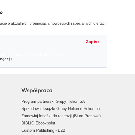
»
macje o aktualnych promocjach, nowościach i specjalnych ofertach
Zapisz
il informacje o zniżkach, promocjach
więcej »
Współpraca
Program partnerski Grupy Helion SA
Sprzedawaj książki Grupy Helion (eHelion.pl)
Zamawiaj książki do recenzji (Biuro Prasowe)
BIBLIO Ebookpoint
Custom Publishing - B2B