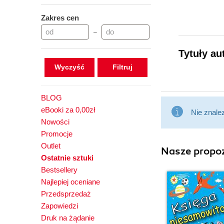
Zakres cen
–
Tytuły au
Wyczyść
BLOG
eBooki za 0,00zł
Nie znale
Nowości
Promocje
Outlet
Nasze propoz
Ostatnie sztuki
Bestsellery
Najlepiej oceniane
Przedsprzedaż
Zapowiedzi
Druk na żądanie