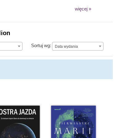
więcej »
lion
Data wydania
Sortuj wg:
Data wydania