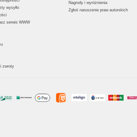
dostępności
Nagrody i wyróżnienia
zty wysyłki
Zgłoś naruszenie praw autorskich
ości
nasz serwis WWW
su
i zwroty