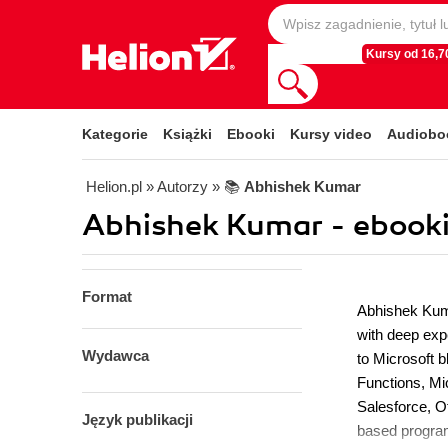
Kursy od 16,70
Kategorie
Książki
Ebooki
Kursy video
Audiobo
Helion.pl
» Autorzy
» 📚
Abhishek Kumar
Abhishek Kumar - ebook
Format
Abhishek Kuma
with deep exp
Wydawca
to Microsoft b
Functions, Mi
Salesforce, O
Język publikacji
based progra