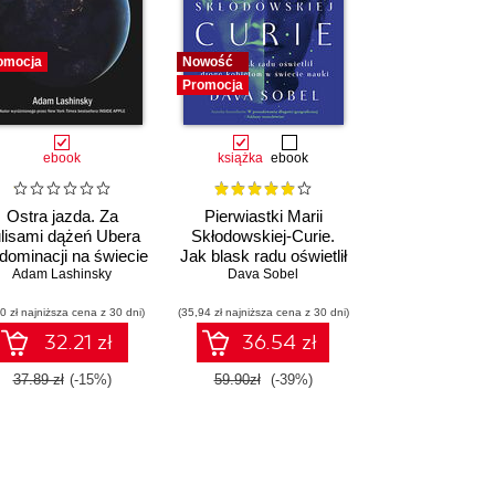
omocja
Nowość
Promocja
ebook
książka
ebook
Ostra jazda. Za
Pierwiastki Marii
lisami dążeń Ubera
Skłodowskiej-Curie.
dominacji na świecie
Jak blask radu oświetlił
Adam Lashinsky
drogę kobietom w
Dava Sobel
świecie nauki
0 zł najniższa cena z 30 dni)
(35,94 zł najniższa cena z 30 dni)
32.21 zł
36.54 zł
37.89 zł
(-15%)
59.90zł
(-39%)