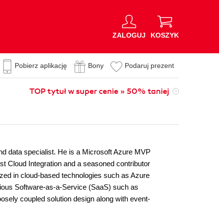
ZALOGUJ
KOSZYK
Pobierz aplikację
Bony
Podaruj prezent
TOP tytuł w super cenie » 50% taniej
d data specialist. He is a Microsoft Azure MVP
st Cloud Integration and a seasoned contributor
alized in cloud-based technologies such as Azure
ious Software-as-a-Service (SaaS) such as
osely coupled solution design along with event-